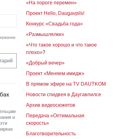
«На пороге перемен»
Проект Hello, Daugavpils!
Конкурс «Свадьба года»
«Размышлялки»
держание
«Что такое хорошо и что такое
плохо»
?
тарий
«Добрый вечер»
Проект «Меняем имидж»
В прямом эфире на TV DAUTKOM
бак
Новости спидвея в Даугавпилсе
Архив видеосюжетов
дельцам
Передача «Оптимальная
жания и
эти
скорость»
парках
Благотворительность