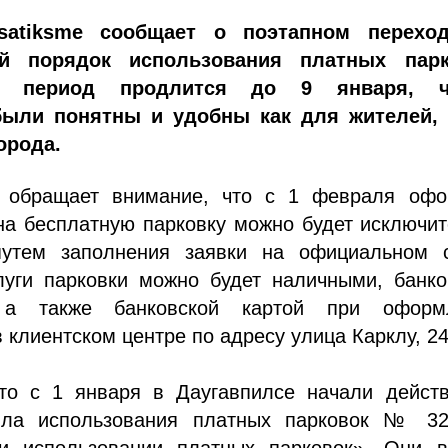
 satiksme сообщает о поэтапном перехо
й порядок использования платных парк
й период продлится до 9 января, ч
были понятны и удобны как для жителей, 
орода.
 обращает внимание, что с 1 февраля офо
на бесплатную парковку можно будет исключи
утем заполнения заявки на официальном с
луги парковки можно будет наличными, банко
 а также банковской картой при оформ
 клиентском центре по адресу улица Карклу, 24
то с 1 января в Даугавпилсе начали действ
ила использования платных парковок № 3
и использовании платных парковок». Они в