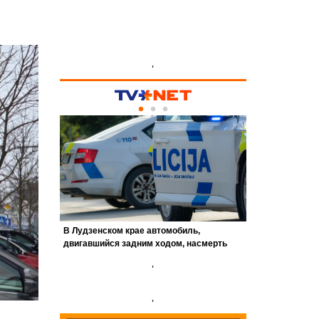
'
'
'