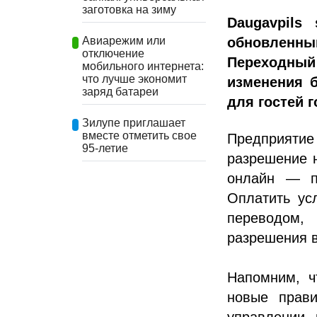
заготовка на зиму
Daugavpils
обновленны
Авиарежим или
отключение
Переходны
мобильного интернета:
что лучше экономит
изменения 
заряд батареи
для гостей г
Зилупе приглашает
вместе отметить свое
Предприятие
95-летие
разрешение 
онлайн — п
Оплатить ус
переводом,
разрешения в
Напомним, ч
новые прав
управлении 