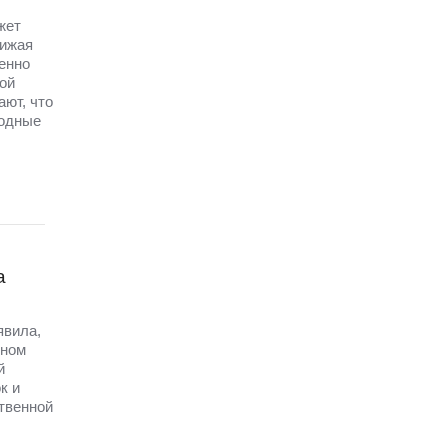
жет
нижая
енно
ой
ют, что
бодные
а
явила,
рном
й
к и
твенной