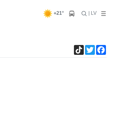
+21°
| LV
TikTok
Twitter
Facebook