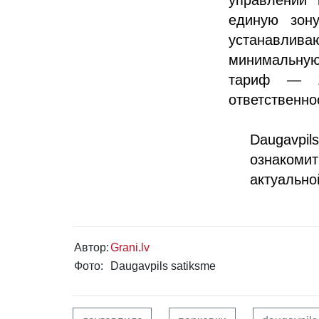
единую зону
устанавли
минимальную 
тариф — 1,
ответственно
Daugavp
ознаком
актуально
Автор:
Grani.lv
Фото:
Daugavpils satiksme