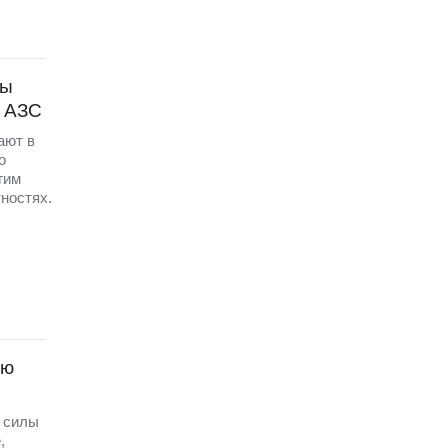
ны
с АЗС
ают в
о
гим
ностях.
ую
е силы
,