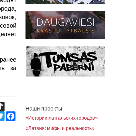
рода,
овок,
асовой
еляет
ранее
ь за
TikTok
Наши проекты
Twitter
Facebook
«Истории латгальских городов»
«Латвия: мифы и реальность»