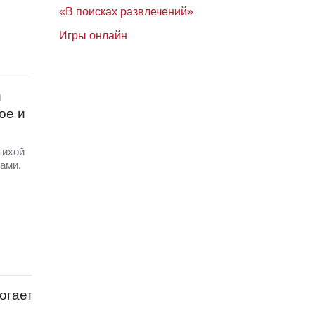
«В поисках развлечений»
Игры онлайн
и
ое и
тихой
ами.
огает