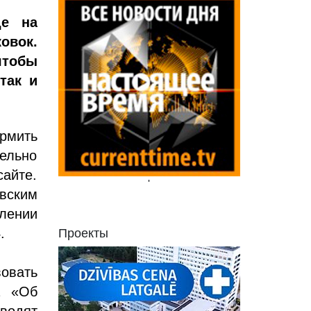
де на
овок.
тобы
так и
рмить
тельно
айте.
'
вским
лении
.
Проекты
овать
2 «Об
водят