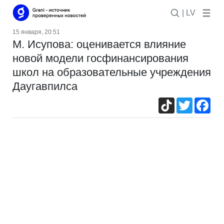
| LV
15 января, 20:51
М. Исупова: оценивается влияние
новой модели госфинансирования
школ на образовательные учреждения
Даугавпилса
TikTok
Twitter
Fac