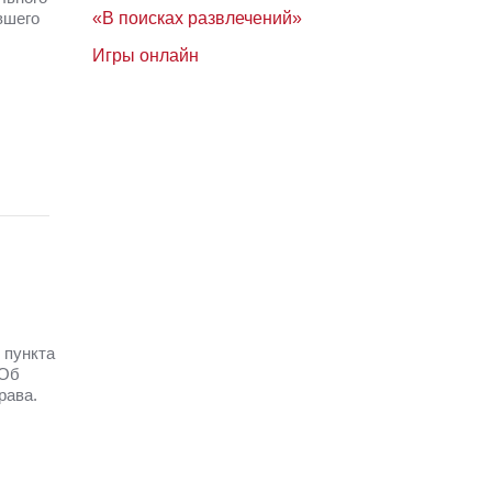
вшего
«В поисках развлечений»
Игры онлайн
 пункта
 Об
рава.