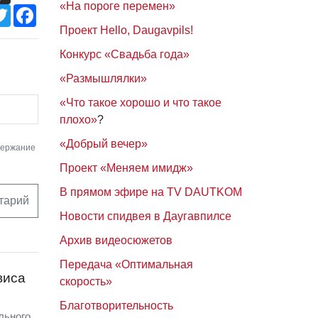
«На пороге перемен»
Twitter
Facebook
Проект Hello, Daugavpils!
Конкурс «Свадьба года»
«Размышлялки»
«Что такое хорошо и что такое
плохо»
?
«Добрый вечер»
держание
Проект «Меняем имидж»
В прямом эфире на TV DAUTKOM
тарий
Новости спидвея в Даугавпилсе
Архив видеосюжетов
Передача «Оптимальная
виса
скорость»
Благотворительность
льного