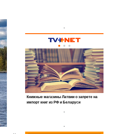
'
'
'