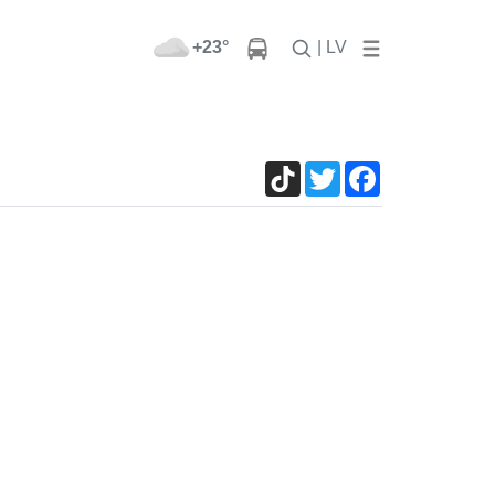
+23°
| LV
TikTok
Twitter
Facebook