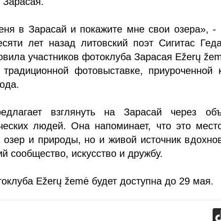
 Зарасая.
ня в Зарасай и покажите мне свои озера», -
есяти лет назад литовский поэт Сигитас Гед
овила участников фотоклуба Зарасая Ežerų že
к традиционной фотовыставке, приуроченной 
ода.
едлагает взглянуть на Зарасай через объ
ческих людей. Она напоминает, что это мест
 озер и природы, но и живой источник вдохно
 сообщество, искусство и дружбу.
оклуба Ežerų žemė будет доступна до 29 мая.