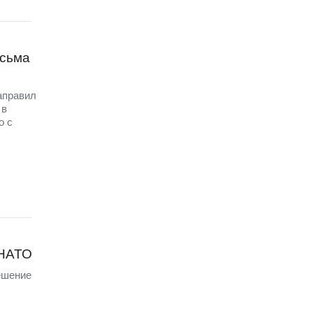
исьма
аправил
 в
о с
 НАТО
ешение