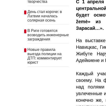
С 1 апреля
творчества
центральной
День стал короче: в
будет осмо
Латвии началась
солярная осень
žemė» из 
Зарасай…».
В Риге готовятся
возводить инженерные
заграждения
На выставке
Навицкас, Ги
Новые правила
Жибуте Нару
выезда полиции на
ДТП: комментирует
Адейкиене и 
юрист
Каждый учас
своему. На 
над полями 
увлеченные и
конечно же,