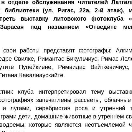
 в отделе обслуживания читателей Латгал
 библиотеки (ул. Ригас, 22а, 2-й этаж), 
треть выставку литовского фотоклуба «
Зарасая под названием «Отведите м
 свои работы представят фотографы: Алгим
едре Свилке, Римантас Бикульчиус, Римас Лел
тите Пупейкиене, Римвидас Вайткевичиус,
Гитана Кавалиаускайте.
тник клуба интерпретировал тему выставк
фотографиях запечатлены рассветы, облачные
и лугами, серебристая роса и утренний т
грами дети, домашние животные в утреннем св
 водоемы, которые являются неотъемлемой ч