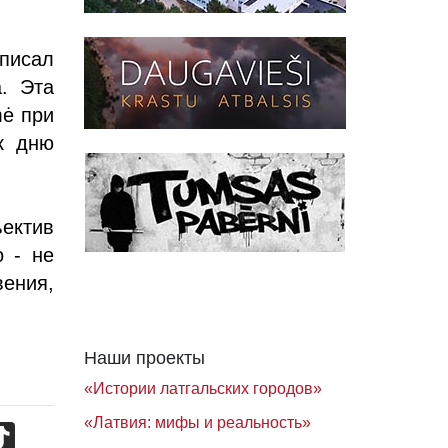
 писал
а. Эта
mė при
к дню
ектив
о - не
вения,
Наши проекты
«Истории латгальских городов»
«Латвия: мифы и реальность»
TikTok