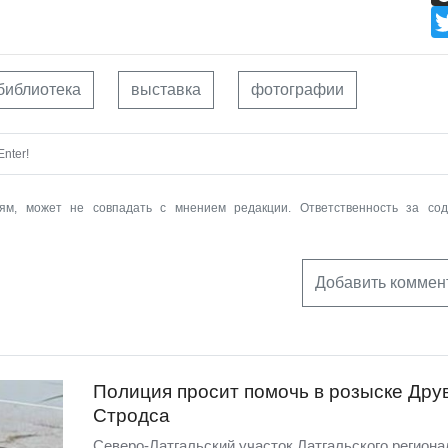
библиотека
выставка
фотографии
nter!
ям, может не совпадать с мнением редакции. Ответственность за со
Добавить коммен
Полиция просит помочь в розыске Дру
Стродса
Северо-Латгальский участок Латгальского региона