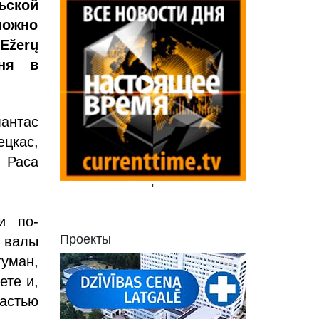
ьской
можно
Ežerų
еня в
антас
ецкас,
 Раса
'
и по-
Проекты
 валы
уман,
ете и,
астью