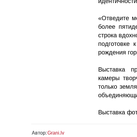
идентичности
«Отведите ме
более пятид
строка вдохн
подготовке 
рождения гор
Выставка пр
камеры твор
только земля
объединяющий
Выставка фот
Автор:
Grani.lv