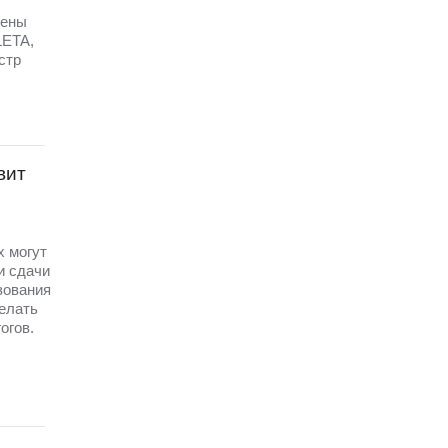
щены
LETA,
стр
вит
х могут
и сдачи
зования
елать
огов.