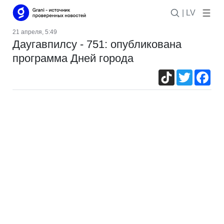
| LV
21 апреля, 5:49
Даугавпилсу - 751: опубликована
программа Дней города
TikTok
Twitter
Fac