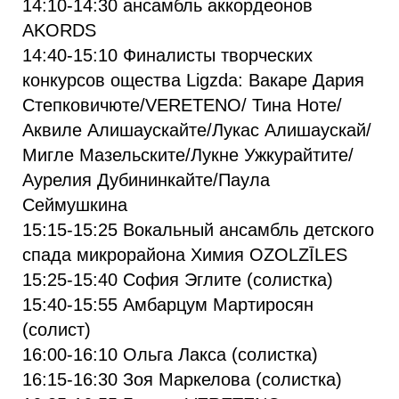
14:10-14:30 ансамбль аккордеонов
AKORDS
14:40-15:10 Финалисты творческих
конкурсов ощества Ligzda: Вакаре Дария
Степковичюте/VERETENO/ Тина Ноте/
Аквиле Алишаускайте/Лукас Алишаускай/
Мигле Мазельските/Лукне Ужкурайтите/
Аурелия Дубининкайте/Паула
Сеймушкина
15:15-15:25 Вокальный ансамбль детского
спада микрорайона Химия OZOLZĪLES
15:25-15:40 София Эглите (солистка)
15:40-15:55 Амбарцум Мартиросян
(солист)
16:00-16:10 Ольга Лакса (солистка)
16:15-16:30 Зоя Маркелова (солистка)