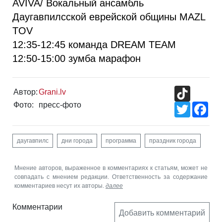
AVIVA/ Вокальный ансамбль
Даугавпилсской еврейской общины MAZL
TOV
12:35-12:45 команда DREAM TEAM
12:50-15:00 зумба марафон
TikTok
Автор:
Grani.lv
Фото:
пресс-фото
Twitter
Fac
даугавпилс
дни города
программа
праздник города
Мнение авторов, выраженное в комментариях к статьям, может не
совпадать с мнением редакции. Ответственность за содержание
комментариев несут их авторы.
далее
Комментарии
Добавить комментарий