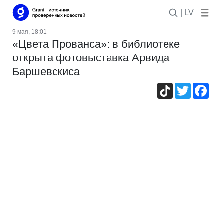
| LV
9 мая, 18:01
«Цвета Прованса»: в библиотеке
открыта фотовыставка Арвида
Баршевскиса
TikTok
Twitter
Fac