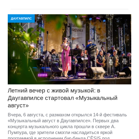
ДАУГАВПИЛС
Летний вечер с живой музыкой: в
Даугавпилсе стартовал «Музыкальный
август»
Вчера, 6 августа, с размахом открылся 14-й фестиваль
«Музыкальный август в Даугавпилсе». Первых два
концерта музыкального цикла прошли в сквере А.
Пумпура, где зрители смогли насладиться яркой
программой в исполнении биг-бенда CĒSIS под