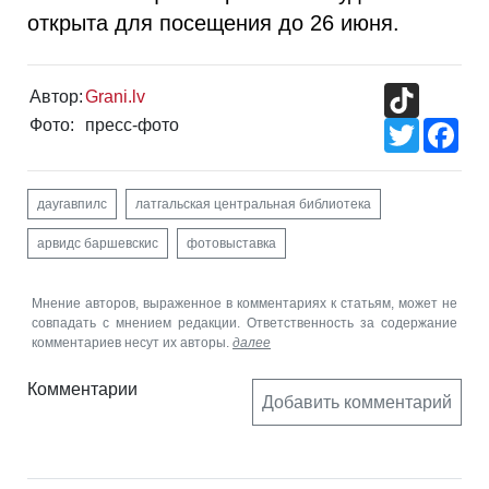
открыта для посещения до 26 июня.
TikTok
Автор:
Grani.lv
Фото:
пресс-фото
Twitter
Fac
даугавпилс
латгальская центральная библиотека
арвидс баршевскис
фотовыставка
Мнение авторов, выраженное в комментариях к статьям, может не
совпадать с мнением редакции. Ответственность за содержание
комментариев несут их авторы.
далее
Комментарии
Добавить комментарий