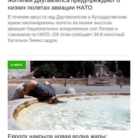
Жителей Даугавпилса предупреждают о
низких полетах авиации НАТО
В течение августа над Даугавпилсом и Аугшдаугавским
краем запланированы полеты на низких высотах
авиации Национальных вооруженных сил Латвии и
союзников по НАТО. Об этом сообщает 34-й пехотный
батальон Земессардзе.
В МИРЕ
Европу накрыла новая волна жары: