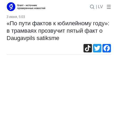
| LV
3 июня, 5:03
«По пути фактов к юбилейному году»:
в трамваях прозвучит пятый факт о
Daugavpils satiksme
TikTok
Twitter
Fac