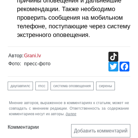
причины оповещения и дальнейшие
рекомендации. Также необходимо
проверить сообщения на мобильном
телефоне, поступающие через систему
экстренного оповещения.
TikTok
Автор:
Grani.lv
Фото:
пресс-фото
Twitter
Fac
даугавпилс
гпсс
система оповещения
сирены
Мнение авторов, выраженное в комментариях к статьям, может не
совпадать с мнением редакции. Ответственность за содержание
комментариев несут их авторы.
далее
Комментарии
Добавить комментарий