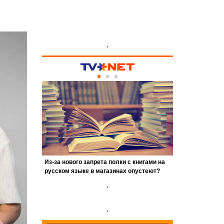
'
'
'