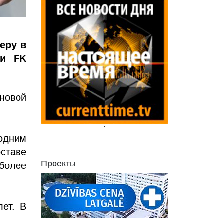
еру в
ги FK
новой
'
 одним
ставе
Проекты
более
лет. В