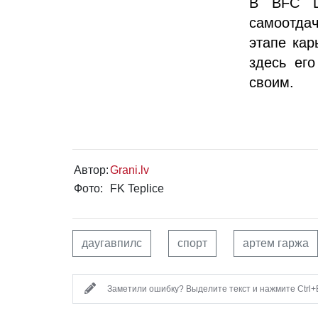
В BFC Da
самоотда
этапе кар
здесь его
своим.
Автор:
Grani.lv
Фото:
FK Teplice
даугавпилс
спорт
артем гаржа
Заметили ошибку? Выделите текст и нажмите Ctrl+E