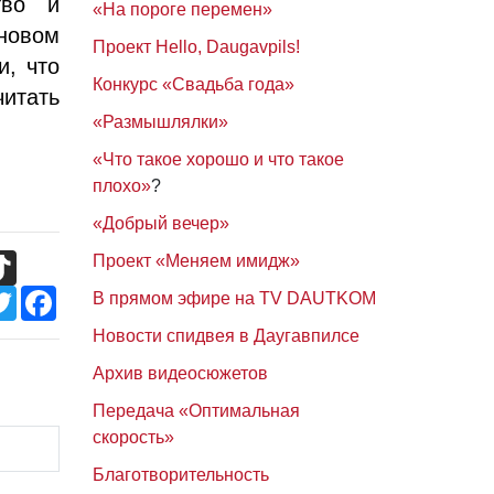
тво и
«На пороге перемен»
новом
Проект Hello, Daugavpils!
и, что
Конкурс «Свадьба года»
читать
«Размышлялки»
«Что такое хорошо и что такое
плохо»
?
«Добрый вечер»
TikTok
Проект «Меняем имидж»
Twitter
Facebook
В прямом эфире на TV DAUTKOM
Новости спидвея в Даугавпилсе
Архив видеосюжетов
Передача «Оптимальная
скорость»
Благотворительность