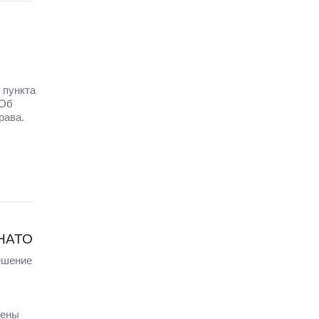
 пункта
 Об
рава.
 НАТО
ешение
щены