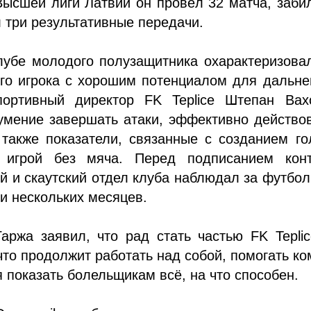
ысшей лиги Латвии он провёл 32 матча, заби
л три результативные передачи.
лубе молодого полузащитника охарактеризова
ого игрока с хорошим потенциалом для дальн
портивный директор FK Teplice Штепан Вах
умение завершать атаки, эффективно действо
 также показатели, связанные с созданием г
 игрой без мяча. Перед подписанием конт
й и скаутский отдел клуба наблюдал за футбо
и нескольких месяцев.
аржа заявил, что рад стать частью FK Tepli
что продолжит работать над собой, помогать к
я показать болельщикам всё, на что способен.