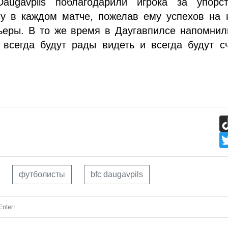
ugavpils поблагодарили игрока за упорс
чу в каждом матче, пожелав ему успехов на 
ьеры. В то же время в Даугавпилсе напомнил
 всегда будут рады видеть и всегда будут с
футболисты
bfc daugavpils
nter!