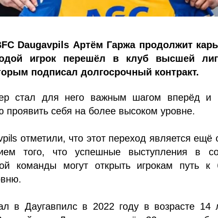
FC Daugavpils Артём Гаржа продолжит карь
одой игрок перешёл в клуб высшей ли
которым подписал долгосрочный контракт.
ер стал для него важным шагом вперёд и 
 проявить себя на более высоком уровне.
pils отметили, что этот переход является ещё
ием того, что успешные выступления в со
кой команды могут открыть игрокам путь к 
овню.
ал в Даугавпилс в 2022 году в возрасте 14 