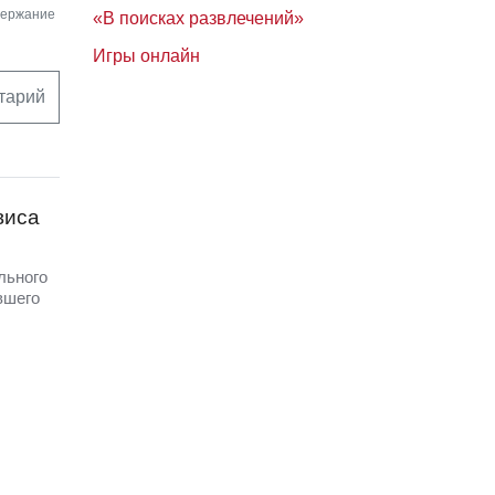
держание
«В поисках развлечений»
Игры онлайн
тарий
виса
льного
вшего