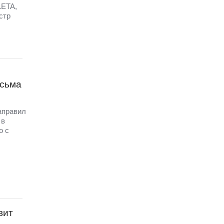
LETA,
стр
исьма
аправил
 в
о с
вит