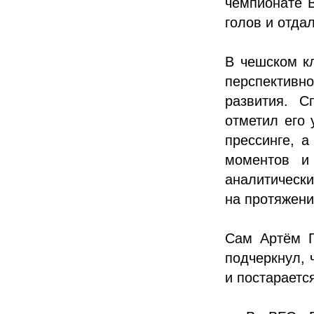
чемпионате В
голов и отда
В чешском к
перспективн
развития. С
отметил его 
прессинге, а
моментов и
аналитически
на протяжени
Сам Артём Г
подчеркнул, 
и постараетс