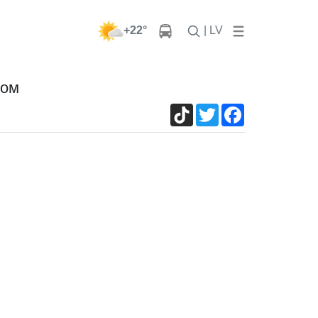
+22°
| LV
бом
TikTok
Twitter
Facebook