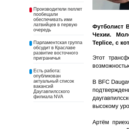
Производители пеллет
пообещали
обеспечивать ими
латвийцев в первую
Футболист B
очередь
Чехии. Мол
Teplice, с 
Парламентская группа
обсудит в Краславе
развитие восточного
Этот трансф
приграничья
возможностью
Есть работа:
опубликован
актуальный список
В BFC Daugav
вакансий
подтвержден
Даугавпилсского
филиала NVA
даугавпилсс
высокому ур
Артём приех