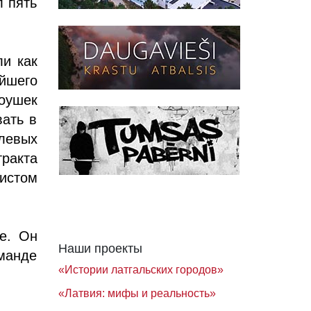
л пять
ли как
ейшего
оушек
вать в
олевых
ракта
листом
ce. Он
Наши проекты
оманде
«Истории латгальских городов»
«Латвия: мифы и реальность»