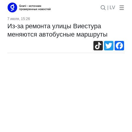
| LV
7 июля, 15:26
Из-за ремонта улицы Виестура
меняются автобусные маршруты
TikTok
Twitter
Fac