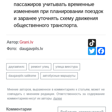
пассажиров учитывать временные
изменения при планировании поездок
и заранее уточнять схему движения
общественного транспорта.
TikTok
Автор:
Grani.lv
Фото:
daugavpils.lv
Twitter
Fac
даугавпилс
ремонт улиц
улица виестура
daugavpils satiksme
автобусные маршруты
Мнение авторов, выраженное в комментариях к статьям, может не
совпадать с мнением редакции. Ответственность за содержание
комментариев несут их авторы.
далее
Комментарии