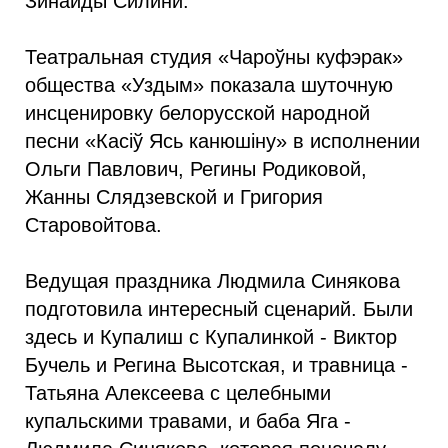
Зинаиды Силини.
Театральная студия «Чароўны куфэрак»
общества «Уздым» показала шуточную
инсценировку белорусской народной
песни «Касіў Ясь канюшіну» в исполнении
Ольги Павлович, Регины Родиковой,
Жанны Слядзевской и Григория
Старовойтова.
Ведущая праздника Людмила Синякова
подготовила интересный сценарий. Были
здесь и Купалиш с Купалинкой - Виктор
Бучель и Регина Высотская, и травница -
Татьяна Алексеева с целебными
купальскими травами, и баба Яга -