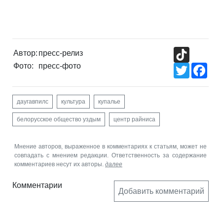
TikTok
Автор:
пресс-релиз
Фото:
пресс-фото
Twitter
Fac
даугавпилс
культура
купалье
белорусское общество уздым
центр райниса
Мнение авторов, выраженное в комментариях к статьям, может не
совпадать с мнением редакции. Ответственность за содержание
комментариев несут их авторы.
далее
Комментарии
Добавить комментарий