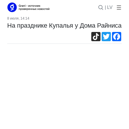
| LV
8 июля, 14:14
На празднике Купалья у Дома Райниса
TikTok
Twitter
Fac