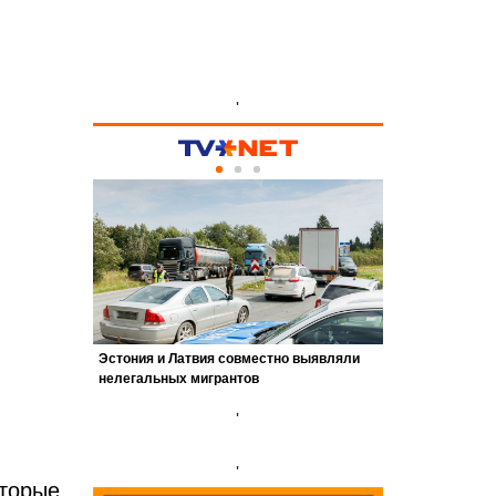
'
'
'
торые