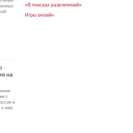
 учения
«В поисках развлечений»
ченных
кой
Игры онлайн
о
ия на
шении
ии с
оссии и
 к нам