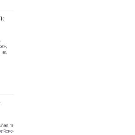
П:
х
ке»,
 на
х
unāsim
вийско-