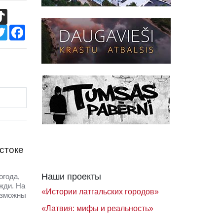
TikTok
Twitter
Facebook
стоке
Наши проекты
огода,
жди. На
«Истории латгальских городов»
озможны
«Латвия: мифы и реальность»