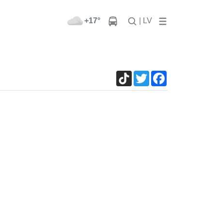
+17°
| LV
TikTok
Twitter
Facebook