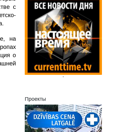
стве с
етско-
а.
е, на
ропах
ция о
ашней
'
Проекты