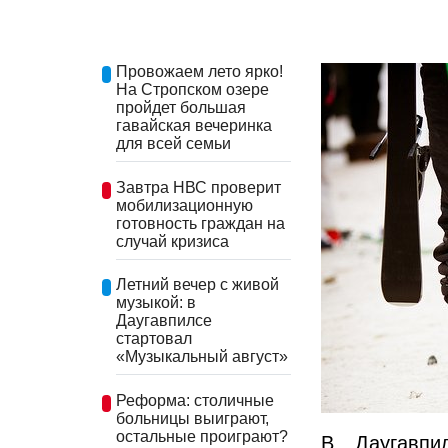
Провожаем лето ярко!
На Стропском озере
пройдет большая
гавайская вечеринка
для всей семьи
Завтра НВС проверит
мобилизационную
готовность граждан на
случай кризиса
Летний вечер с живой
музыкой: в
Даугавпилсе
стартовал
«Музыкальный август»
Реформа: столичные
больницы выиграют,
остальные проиграют?
В Даугавпи