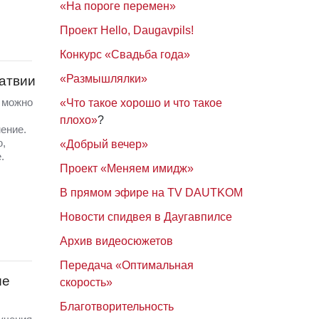
«На пороге перемен»
Проект Hello, Daugavpils!
Конкурс «Свадьба года»
«Размышлялки»
Латвии
а можно
«Что такое хорошо и что такое
плохо»
?
ение.
ю,
«Добрый вечер»
.
Проект «Меняем имидж»
В прямом эфире на TV DAUTKOM
Новости спидвея в Даугавпилсе
Архив видеосюжетов
Передача «Оптимальная
ые
скорость»
Благотворительность