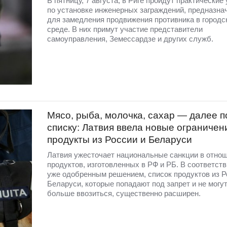
В пятницу, 7 августа, в Риге пройдут практические
по установке инженерных заграждений, предназна
для замедления продвижения противника в городс
среде. В них примут участие представители
самоуправления, Земессардзе и других служб.
Мясо, рыба, молочка, сахар — далее п
списку: Латвия ввела новые ограничен
продукты из России и Беларуси
Латвия ужесточает национальные санкции в отно
продуктов, изготовленных в РФ и РБ. В соответств
уже одобренным решением, список продуктов из Р
Беларуси, которые попадают под запрет и не могут
больше ввозиться, существенно расширен.