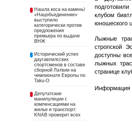
подготовили 
Нашла коса на камень!
клубом биатл
«Нацобъединение»
выступило
юношеского ц
категорически против
предложения
премьера по выдаче
Лыжные тра
ВНЖ
стропской Э
Исторический успех
доступны вс
даугавпилсских
лыжных трас
спортсменов в составе
сборной Латвии на
странице кл
чемпионате Европы по
Taku-O
Информация о
Депутатские
манипуляции с
компенсациями на
жилье и транспорт:
KNAB проверит всех