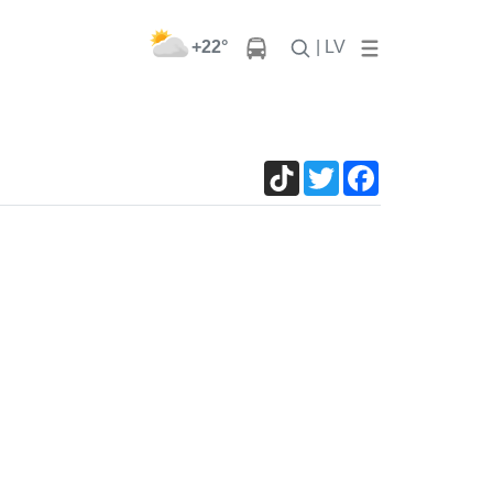
+22°
| LV
TikTok
Twitter
Facebook