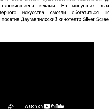
установившиеся веками. На минувших вых
перного искусства смогли обогатиться н
посетив Даугавпилсский кинотеатр Silver Scree