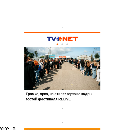
'
'
'
аже в