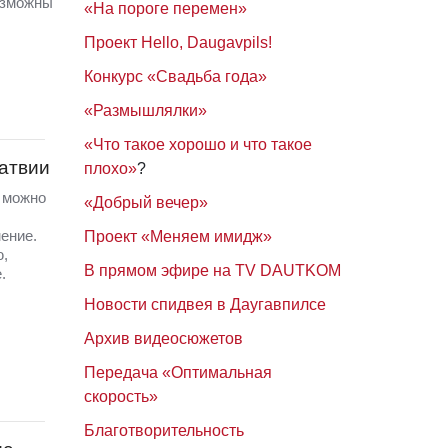
озможны
«На пороге перемен»
Проект Hello, Daugavpils!
Конкурс «Свадьба года»
«Размышлялки»
«Что такое хорошо и что такое
Латвии
плохо»
?
а можно
«Добрый вечер»
ение.
Проект «Меняем имидж»
ю,
В прямом эфире на TV DAUTKOM
.
Новости спидвея в Даугавпилсе
Архив видеосюжетов
Передача «Оптимальная
скорость»
Благотворительность