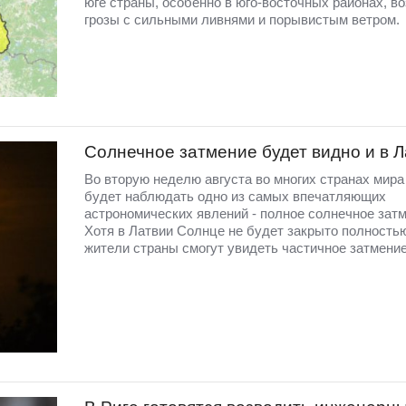
юге страны, особенно в юго-восточных районах, в
грозы с сильными ливнями и порывистым ветром.
Солнечное затмение будет видно и в 
Во вторую неделю августа во многих странах мир
будет наблюдать одно из самых впечатляющих
астрономических явлений - полное солнечное затм
Хотя в Латвии Солнце не будет закрыто полность
жители страны смогут увидеть частичное затмение