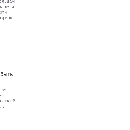
дельцам
жания и
эти
парках
 быть
оре
ия
ва людей
о у