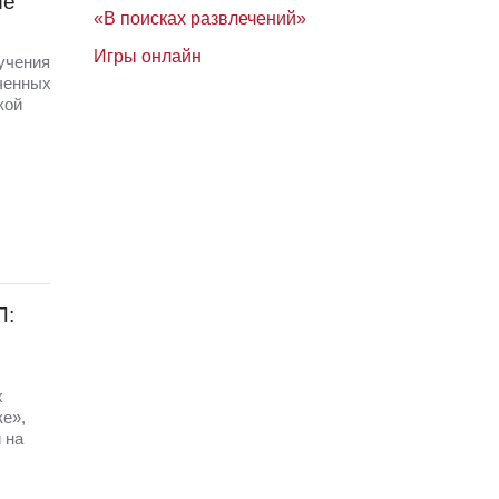
ые
«В поисках развлечений»
Игры онлайн
 учения
ченных
кой
П:
х
ке»,
 на