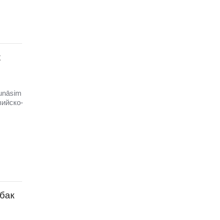
х
unāsim
вийско-
бак