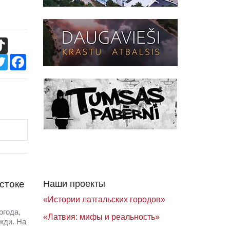
TikTok
Twitter
Facebook
стоке
Наши проекты
«Истории латгальских городов»
огода,
«Латвия: мифы и реальность»
жди. На