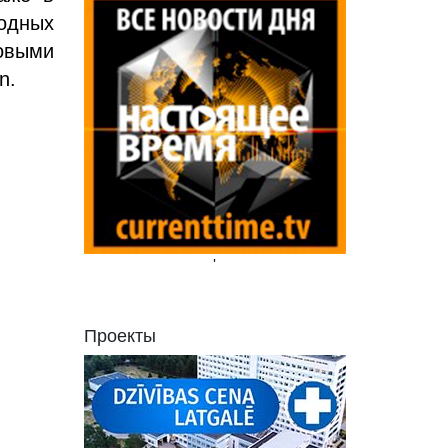
одных
овыми
n.
'
Проекты