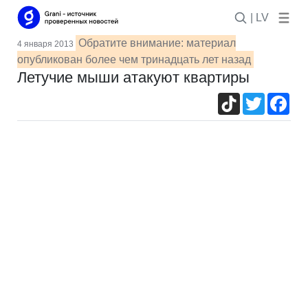
| LV
Обратите внимание: материал
4 января 2013
опубликован более чем тринадцать лет назад
Летучие мыши атакуют квартиры
TikTok
Twitter
Fac