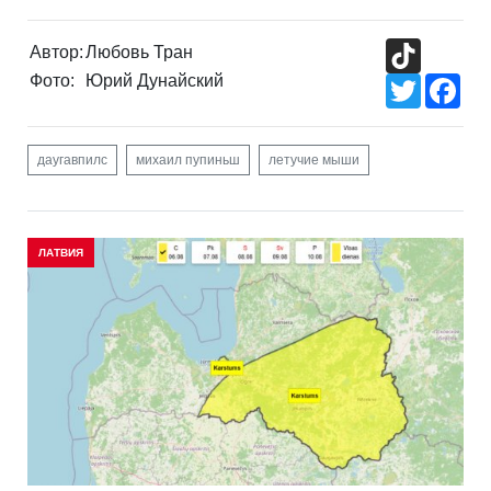
TikTok
Автор:
Любовь Тран
Фото:
Юрий Дунайский
Twitter
Fac
даугавпилс
михаил пупиньш
летучие мыши
ЛАТВИЯ