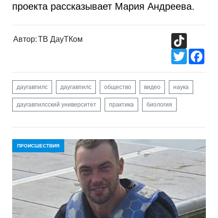
проекта рассказывает Мария Андреева.
TikTok
Автор:
ТВ ДауТКом
Twitter
Fac
даугавпилс
даугавпилс
общество
видео
наука
даугавпилсский университет
практика
биология
ПРОИСШЕСТВИЯ