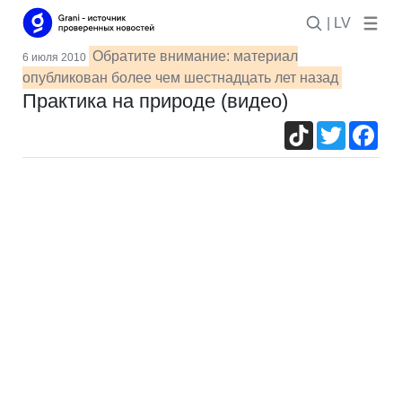
| LV
Обратите внимание: материал
6 июля 2010
опубликован более чем шестнадцать лет назад
Практика на природе (видео)
TikTok
Twitter
Fac