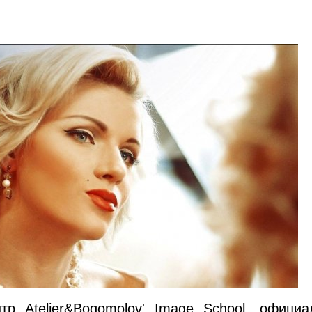
тр Atelier&Bogomolov' Image School, официа