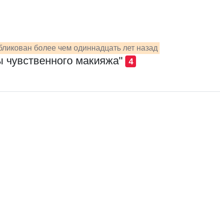
бликован более чем одиннадцать лет назад
 чувственного макияжа"
4