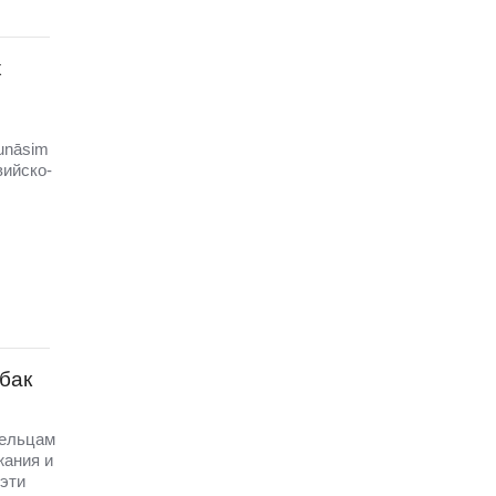
х
unāsim
вийско-
бак
дельцам
жания и
эти