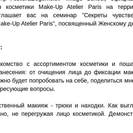
р косметики Make-Up Atelier Paris на терри
глашает вас на семинар "Секреты чувстве
ake-Up Atelier Paris", посвященный Женскому д
:
акомство с ассортиментом косметики и поша
нанесения: от очищения лица до фиксации ма
жно будет попробовать на себе, поделиться м
ересующие вопросы.
ственный макияж - трюки и находки. Как выг
ьно, не перегружая лицо косметикой. Демонс