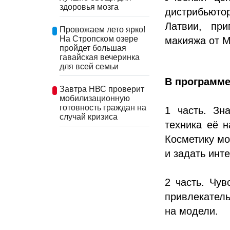
здоровья мозга
дистрибьюто
Латвии, при
Провожаем лето ярко!
На Стропском озере
макияжа от M
пройдет большая
гавайская вечеринка
для всей семьи
В программе
Завтра НВС проверит
мобилизационную
готовность граждан на
1 часть. Зн
случай кризиса
техника её 
Косметику мо
и задать инт
2 часть. Чув
привлекател
на модели.