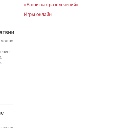
«В поисках развлечений»
Игры онлайн
Латвии
а можно
ение.
ю,
.
ые