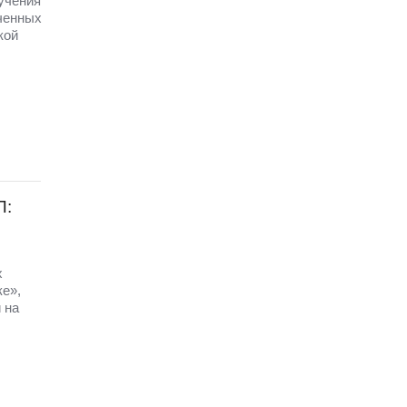
 учения
ченных
кой
П:
х
ке»,
 на