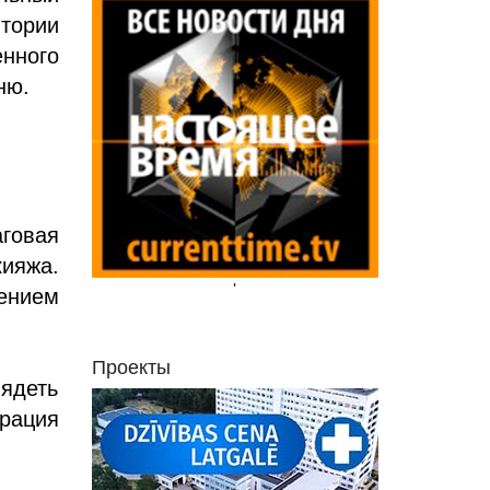
тории
нного
ню.
говая
кияжа.
'
нением
Проекты
лядеть
трация