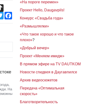
«На пороге перемен»
TikTok
Проект Hello, Daugavpils!
Twitter
Facebook
Конкурс «Свадьба года»
«Размышлялки»
«Что такое хорошо и что такое
плохо»
?
«Добрый вечер»
Проект «Меняем имидж»
В прямом эфире на TV DAUTKOM
стоке
Новости спидвея в Даугавпилсе
Архив видеосюжетов
огода,
Передача «Оптимальная
жди. На
озможны
скорость»
Благотворительность