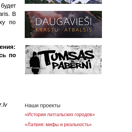
 будет
ris. В
ку по
ения:
ись по
.lv
Наши проекты
«Истории латгальских городов»
«Латвия: мифы и реальность»