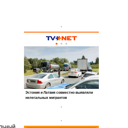
'
'
'
льный