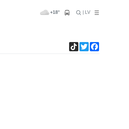
+18°
| LV
TikTok
Twitter
Facebook