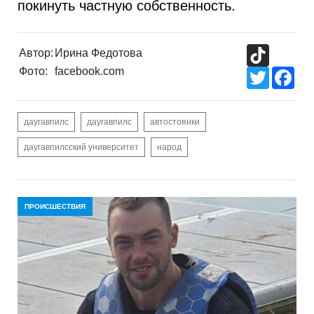
покинуть частную собственность.
TikTok
Автор:
Ирина Федотова
Фото:
facebook.com
Twitter
Fac
даугавпилс
даугавпилс
автостоянки
даугавпилсский университет
народ
ПРОИСШЕСТВИЯ