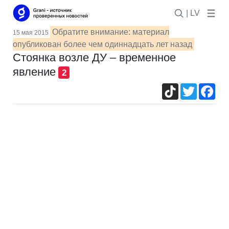
| LV
Обратите внимание: материал
15 мая 2015
опубликован более чем одиннадцать лет назад
Стоянка возле ДУ – временное
явление
2
TikTok
Twitter
Fac