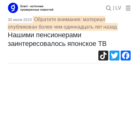
| LV
Обратите внимание: материал
30 июля 2015
опубликован более чем одиннадцать лет назад
Нашими пенсионерами
заинтересовалось японское ТВ
TikTok
Twitter
Fac