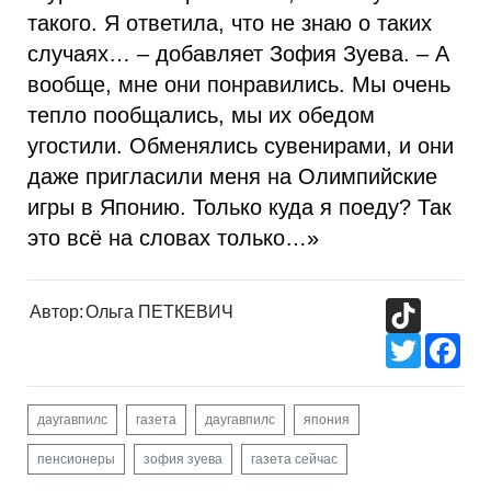
такого. Я ответила, что не знаю о таких
случаях… – добавляет Зофия Зуева. – А
вообще, мне они понравились. Мы очень
тепло пообщались, мы их обедом
угостили. Обменялись сувенирами, и они
даже пригласили меня на Олимпийские
игры в Японию. Только куда я поеду? Так
это всё на словах только…»
TikTok
Автор:
Ольга ПЕТКЕВИЧ
Twitter
Fac
даугавпилс
газета
даугавпилс
япония
пенсионеры
зофия зуева
газета сейчас