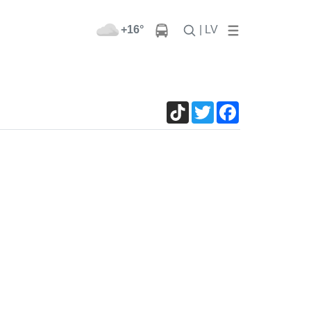
+16°
| LV
TikTok
Twitter
Facebook