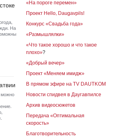
«На пороге перемен»
стоке
Проект Hello, Daugavpils!
огода,
Конкурс «Свадьба года»
жди. На
озможны
«Размышлялки»
«Что такое хорошо и что такое
плохо»
?
«Добрый вечер»
Проект «Меняем имидж»
В прямом эфире на TV DAUTKOM
Латвии
Новости спидвея в Даугавпилсе
а можно
Архив видеосюжетов
ение.
ю,
Передача «Оптимальная
.
скорость»
Благотворительность