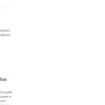
х
unāsim
вийско-
бак
дельцам
жания и
эти