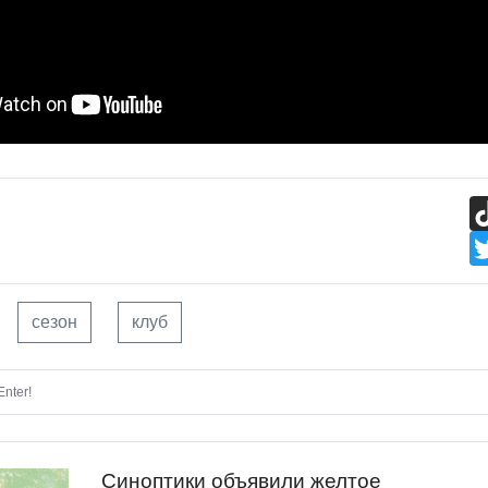
сезон
клуб
nter!
Синоптики объявили желтое