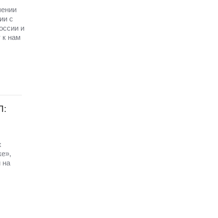
шении
ии с
оссии и
 к нам
П:
х
ке»,
 на