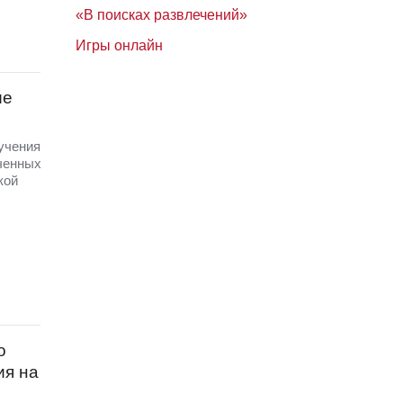
«В поисках развлечений»
Игры онлайн
ые
 учения
ченных
кой
о
ия на