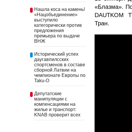
«Блазма». По
Нашла коса на камень!
DAUTKOM TV
«Нацобъединение»
выступило
Тран.
категорически против
предложения
премьера по выдаче
ВНЖ
Исторический успех
даугавпилсских
спортсменов в составе
сборной Латвии на
чемпионате Европы по
Taku-O
Депутатские
манипуляции с
компенсациями на
жилье и транспорт:
KNAB проверит всех