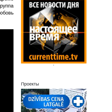
группа
юбовь
'
Проекты