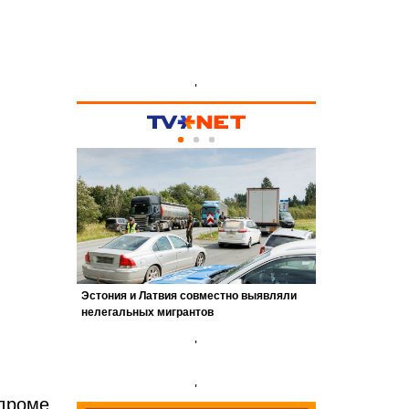
'
'
'
одроме