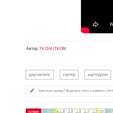
Автор:
TV DAUTKOM
даугавпилс
скутер
картодром
Заметили ошибку? Выделите текст и нажмите Ctrl+E
ЛАТВИЯ