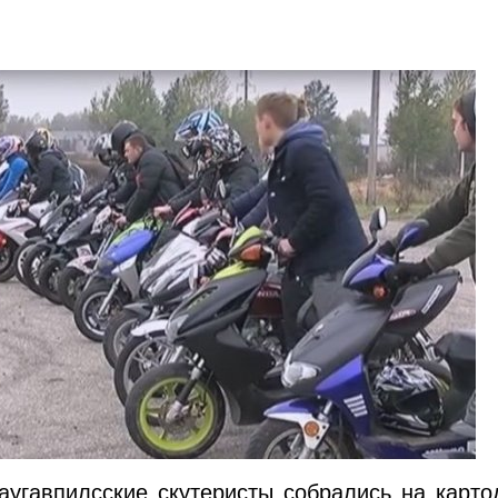
аугавпилсские скутеристы собрались на карт