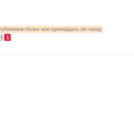
публикован более чем одиннадцать лет назад
)
1