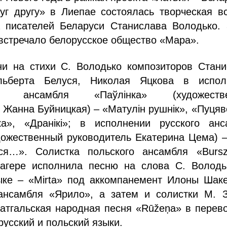
уг другу» в Лиепае состоялась творческая в
 писателей Беларуси Станислава Володько. 
встречало белорусское общество «Мара».
ни на стихи С. Володько композиторов Стани
льберта Белуся, Николая Яцкова в испол
ого ансамбля «Паўлінка» (художеств
 Жанна Буйницкая) – «Матулін рушнік», «Пуця
чка», «Дранікі»; в исполнении русского анс
дожественный руководитель Екатерина Цема) 
ся…». Солистка польского ансамбля «Burszt
агере исполнила песню на слова С. Володь
ыке – «Mirta» под аккомпанемент Илоны Шаке
ансамбля «Ярило», а затем и солистки М. З
атгальская народная песня «Rūžeņa» в перев
русский и польский языки.