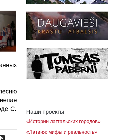
ванных
песню
Лиепае
оде С.
Наши проекты
«Истории латгальских городов»
«Латвия: мифы и реальность»
TikTok