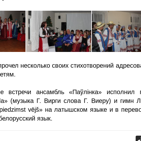
прочел несколько своих стихотворений адресо
етям.
е встречи ансамбль «Паўлінка» исполнил 
da» (музыка Г. Вирги слова Г. Виеру) и гимн 
ā piedzimst vējš» на латышском языке и в перев
белорусский язык.