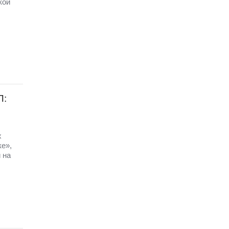
кой
П:
х
ке»,
 на