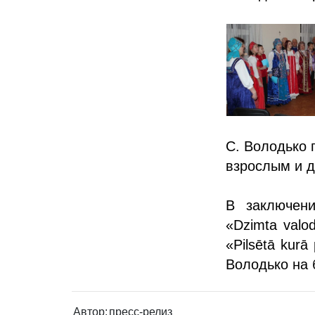
С. Володько 
взрослым и д
В заключени
«Dzimta valo
«Pilsētā kur
Володько на 
Автор:
пресс-релиз