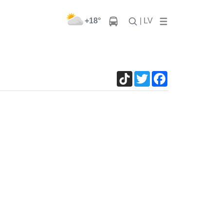
+18°
| LV
TikTok
Twitter
Facebook