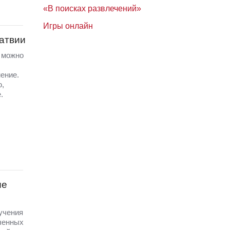
«В поисках развлечений»
Игры онлайн
Латвии
а можно
ение.
ю,
.
ые
 учения
ченных