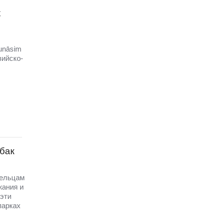
х
unāsim
вийско-
бак
дельцам
жания и
эти
парках