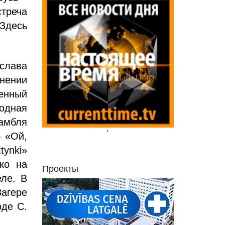
стреча
Здесь
слава
нении
енный
водная
амбля
'
– «Ой,
ynki»
ко на
Проекты
ле. В
агере
оде С.