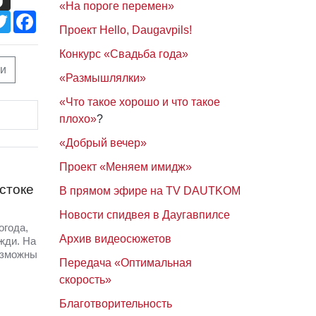
«На пороге перемен»
Twitter
Facebook
Проект Hello, Daugavpils!
Конкурс «Свадьба года»
хи
«Размышлялки»
«Что такое хорошо и что такое
плохо»
?
«Добрый вечер»
Проект «Меняем имидж»
стоке
В прямом эфире на TV DAUTKOM
Новости спидвея в Даугавпилсе
огода,
Архив видеосюжетов
жди. На
озможны
Передача «Оптимальная
скорость»
Благотворительность