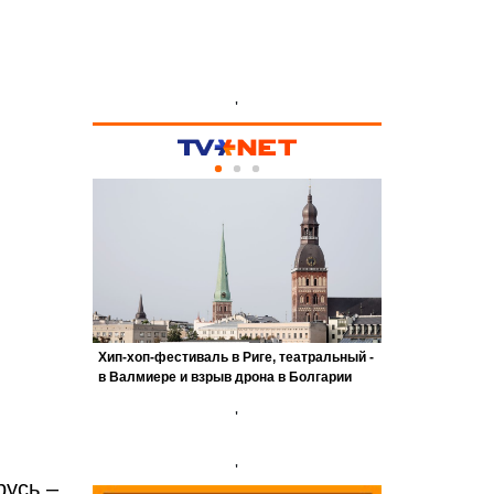
'
'
'
русь –