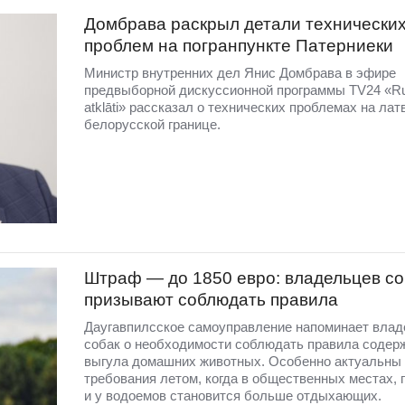
Домбравa раскрыл детали технически
проблем на погранпункте Патерниеки
Министр внутренних дел Янис Домбрава в эфире
предвыборной дискуссионной программы TV24 «R
atklāti» рассказал о технических проблемах на лат
белорусской границе.
Штраф — до 1850 евро: владельцев со
призывают соблюдать правила
Даугавпилсское самоуправление напоминает вла
собак о необходимости соблюдать правила содер
выгула домашних животных. Особенно актуальны 
требования летом, когда в общественных местах, 
и у водоемов становится больше отдыхающих.