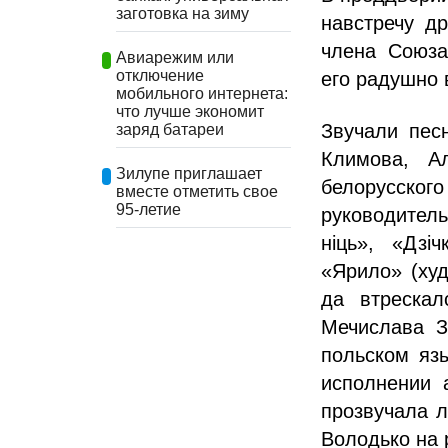
заготовка на зиму
навстречу др
члена Союза
Авиарежим или
отключение
его радушно 
мобильного интернета:
что лучше экономит
Звучали пес
заряд батареи
Климова, А
Зилупе приглашает
белорусск
вместе отметить свое
95-летие
руководитель
ніць», «Дзі
«Ярило» (ху
да втрескал
Мечислава З
польском яз
исполнении 
прозвучала л
Володько на 