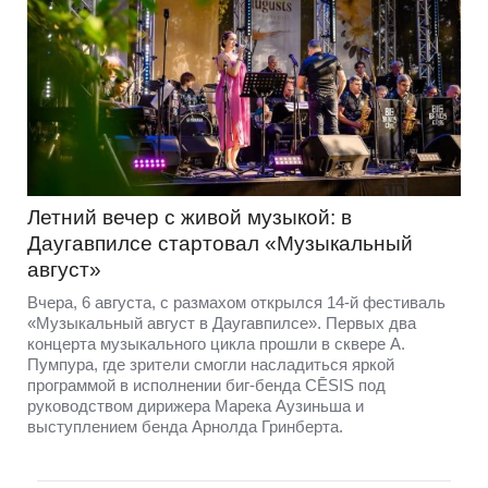
Летний вечер с живой музыкой: в
Даугавпилсе стартовал «Музыкальный
август»
Вчера, 6 августа, с размахом открылся 14-й фестиваль
«Музыкальный август в Даугавпилсе». Первых два
концерта музыкального цикла прошли в сквере А.
Пумпура, где зрители смогли насладиться яркой
программой в исполнении биг-бенда CĒSIS под
руководством дирижера Марека Аузиньша и
выступлением бенда Арнолда Гринберта.