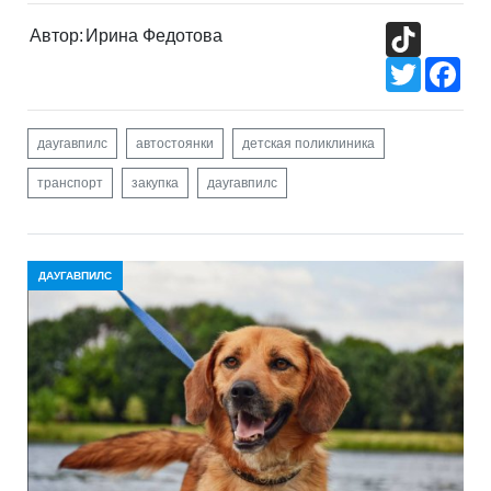
TikTok
Автор:
Ирина Федотова
Twitter
Fac
даугавпилс
автостоянки
детская поликлиника
транспорт
закупка
даугавпилс
ДАУГАВПИЛС