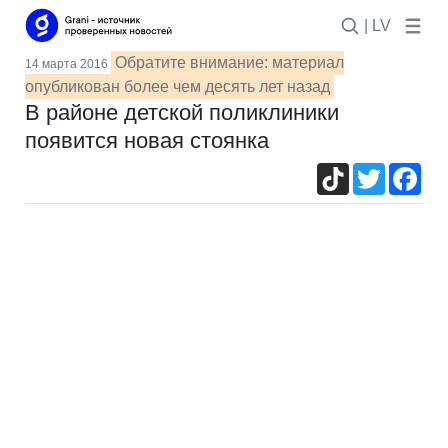
| LV
Обратите внимание: материал
14 марта 2016
опубликован более чем десять лет назад
В районе детской поликлиники
появится новая стоянка
TikTok
Twitter
Fac