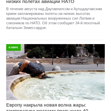
низких полетах авиации НАТО
В течение августа над Даугавпилсом и Аугшдаугавским
краем запланированы полеты на низких высотах
авиации Национальных вооруженных сил Латвии и
союзников по НАТО. Об этом сообщает 34-й пехотный
батальон Земессардзе.
В МИРЕ
Европу накрыла новая волна жары:
температура местами превысила 40