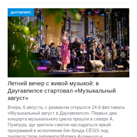
ДАУГАВПИЛС
Летний вечер с живой музыкой: в
Даугавпилсе стартовал «Музыкальный
август»
Вчера, 6 августа, с размахом открылся 14-й фестиваль
«Музыкальный август в Даугавпилсе». Первых два
концерта музыкального цикла прошли в сквере А.
Пумпура, где зрители смогли насладиться яркой
программой в исполнении биг-бенда CĒSIS под
руководством дирижера Марека Аузиньша и