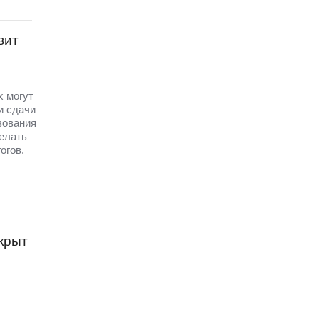
вит
х могут
и сдачи
зования
елать
огов.
крыт