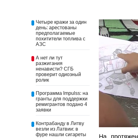
Четыре кражи за один
день: арестованы
предполагаемые
похитители топлива с
АЗС
А нет ли тут
разжигания
ненависти? СГБ
проверит одиозный
ролик
Программа Impulss: на
гранты для поддержки
ремигрантов подано 4
заявки
Контрабанду в Литву
везли из Латвии: в
фуре нашли сигареты
На протяжен