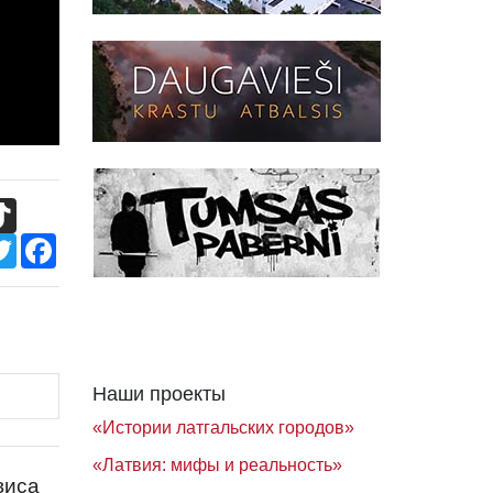
TikTok
Twitter
Facebook
Наши проекты
«Истории латгальских городов»
«Латвия: мифы и реальность»
виса