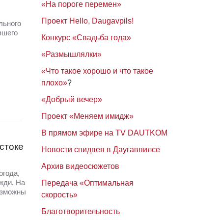
«На пороге перемен»
Проект Hello, Daugavpils!
льного
вшего
Конкурс «Свадьба года»
«Размышлялки»
«Что такое хорошо и что такое
плохо»
?
«Добрый вечер»
Проект «Меняем имидж»
В прямом эфире на TV DAUTKOM
стоке
Новости спидвея в Даугавпилсе
Архив видеосюжетов
огода,
жди. На
Передача «Оптимальная
озможны
скорость»
Благотворительность