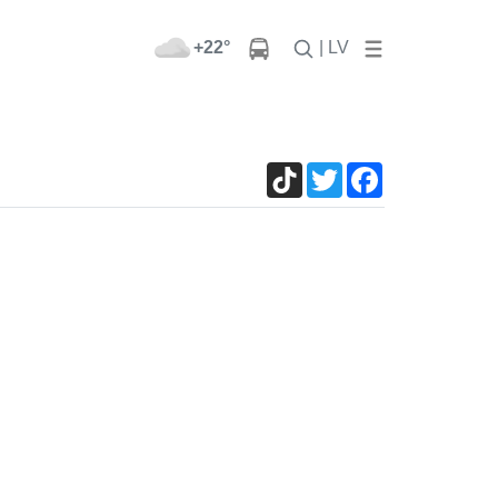
+22°
| LV
TikTok
Twitter
Facebook