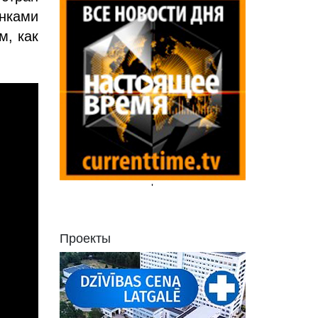
унками
, как
'
Проекты