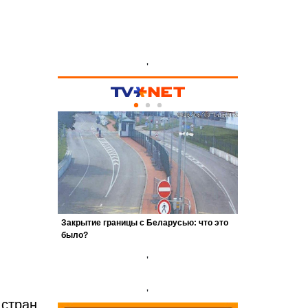
'
'
'
стран