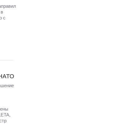
аправил
 в
о с
 НАТО
ешение
щены
LETA,
стр