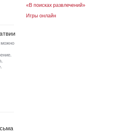
«В поисках развлечений»
Игры онлайн
Латвии
а можно
ение.
ю,
.
исьма