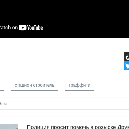
с
стадион строитель
граффити
nter!
Полиция просит помочь в розыске Дру