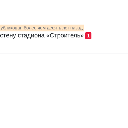
убликован более чем десять лет назад
стену стадиона «Строитель»
1