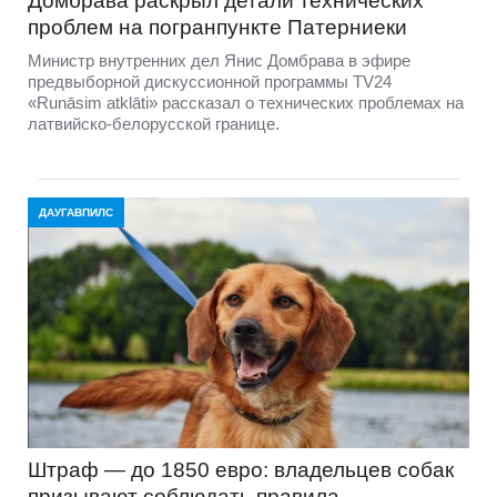
Домбравa раскрыл детали технических
проблем на погранпункте Патерниеки
Министр внутренних дел Янис Домбрава в эфире
предвыборной дискуссионной программы TV24
«Runāsim atklāti» рассказал о технических проблемах на
латвийско-белорусской границе.
ДАУГАВПИЛС
Штраф — до 1850 евро: владельцев собак
призывают соблюдать правила