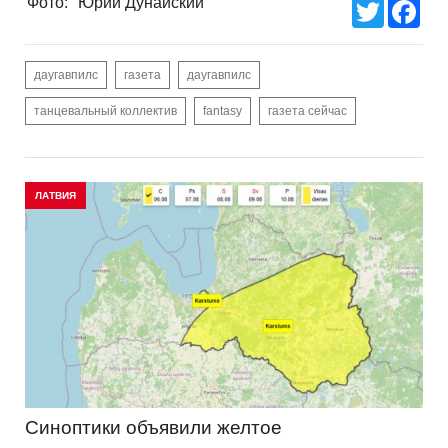
Фото:
Юрий Дунайский
Twitter
Fac
даугавпилс
газета
даугавпилс
танцевальный коллектив
fantasy
газета сейчас
ЛАТВИЯ
Синоптики объявили желтое