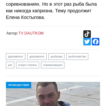
соревнованиях. Но в этот раз рыба была
как никогда капризна. Тему продолжит
Елена Костыгова.
TikTok
Автор:
TV DAUTKOM
Twitter
Fac
даугавпилс
даугавпилс
рыбалка
рыболовство
укх
озеро стропы
соревнования
ПРОИСШЕСТВИЯ