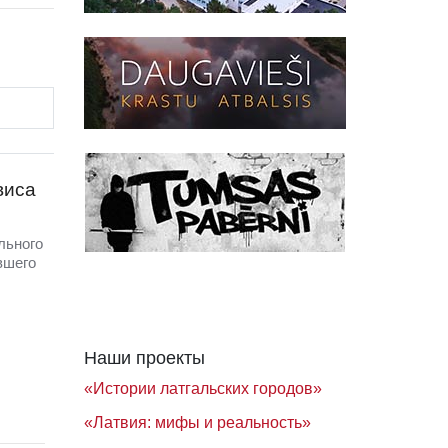
виса
льного
вшего
Наши проекты
«Истории латгальских городов»
«Латвия: мифы и реальность»