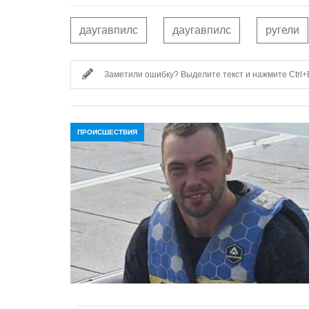
даугавпилс
даугавпилс
ругели
Заметили ошибку? Выделите текст и нажмите Ctrl+E
ПРОИСШЕСТВИЯ