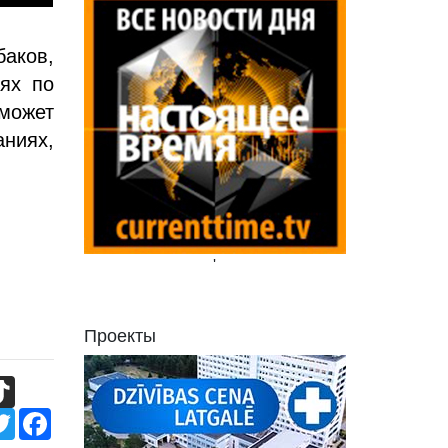
баков,
иях по
может
ниях,
'
Проекты
TikTok
Twitter
Facebook