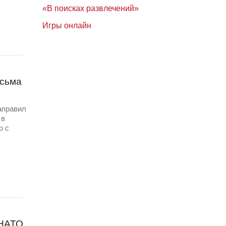
«В поисках развлечений»
Игры онлайн
исьма
аправил
 в
о с
 НАТО