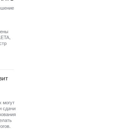
ешение
щены
LETA,
стр
вит
х могут
и сдачи
зования
елать
огов.