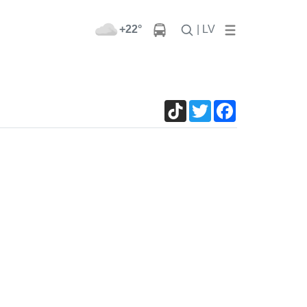
+22°
| LV
TikTok
Twitter
Facebook