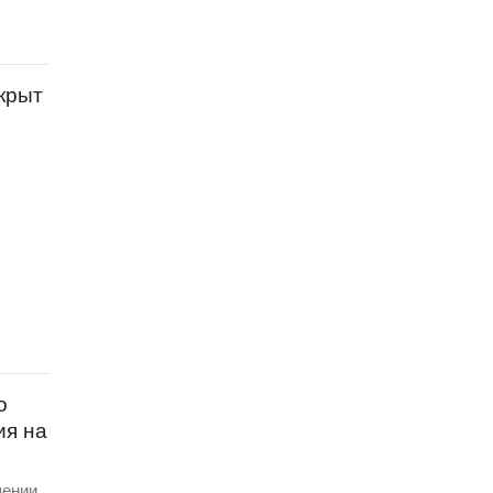
крыт
о
ия на
шении