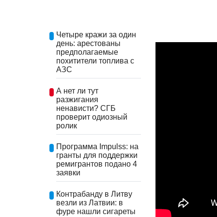
Четыре кражи за один
день: арестованы
предполагаемые
похитители топлива с
АЗС
А нет ли тут
разжигания
ненависти? СГБ
проверит одиозный
ролик
Программа Impulss: на
гранты для поддержки
ремигрантов подано 4
заявки
Контрабанду в Литву
везли из Латвии: в
фуре нашли сигареты