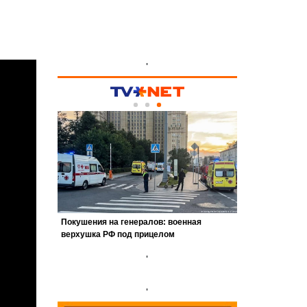
'
'
'