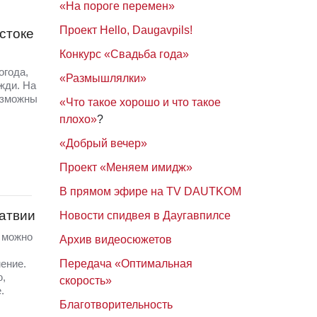
«На пороге перемен»
Проект Hello, Daugavpils!
стоке
Конкурс «Свадьба года»
огода,
«Размышлялки»
жди. На
озможны
«Что такое хорошо и что такое
плохо»
?
«Добрый вечер»
Проект «Меняем имидж»
В прямом эфире на TV DAUTKOM
Латвии
Новости спидвея в Даугавпилсе
а можно
Архив видеосюжетов
ение.
Передача «Оптимальная
ю,
скорость»
.
Благотворительность