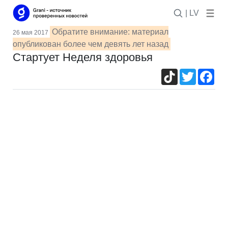
| LV
Обратите внимание: материал
26 мая 2017
опубликован более чем девять лет назад
Стартует Неделя здоровья
TikTok
Twitter
Fac