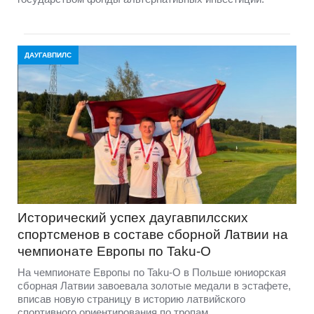
ДАУГАВПИЛС
Исторический успех даугавпилсских
спортсменов в составе сборной Латвии на
чемпионате Европы по Taku-O
На чемпионате Европы по Taku-O в Польше юниорская
сборная Латвии завоевала золотые медали в эстафете,
вписав новую страницу в историю латвийского
спортивного ориентирования по тропам.