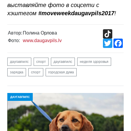
выставляйте фото в соцсети с
хэштегом
#moveweekdaugavpils2017
!
TikTok
Автор:
Полина Орлова
Фото:
www.daugavpils.lv
Twitter
Fac
даугавпилс
спорт
даугавпилс
неделя здоровья
зарядка
спорт
городская дума
ДАУГАВПИЛС