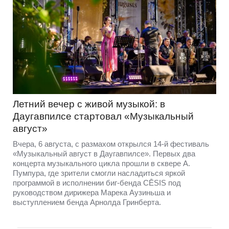
Летний вечер с живой музыкой: в
Даугавпилсе стартовал «Музыкальный
август»
Вчера, 6 августа, с размахом открылся 14-й фестиваль
«Музыкальный август в Даугавпилсе». Первых два
концерта музыкального цикла прошли в сквере А.
Пумпура, где зрители смогли насладиться яркой
программой в исполнении биг-бенда CĒSIS под
руководством дирижера Марека Аузиньша и
выступлением бенда Арнолда Гринберта.