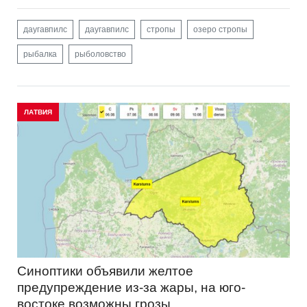
даугавпилс
даугавпилс
стропы
озеро стропы
рыбалка
рыболовство
ЛАТВИЯ
Синоптики объявили желтое
предупреждение из-за жары, на юго-
востоке возможны грозы