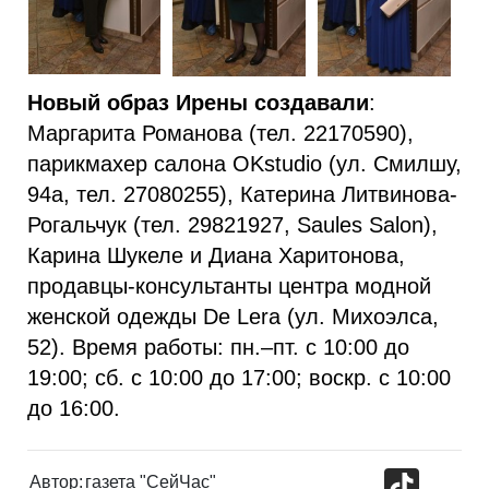
Новый образ Ирены создавали
:
Маргарита Романова (тел. 22170590),
парикмахер салона OKstudio (ул. Смилшу,
94а, тел. 27080255), Катерина Литвинова-
Рогальчук (тел. 29821927, Saules Salon),
Карина Шукеле и Диана Харитонова,
продавцы-консультанты центра модной
женской одежды De Lera (ул. Михоэлса,
52). Время работы: пн.–пт. с 10:00 до
19:00; сб. с 10:00 до 17:00; воскр. с 10:00
до 16:00.
TikTok
Автор:
газета "СейЧас"