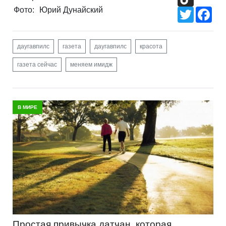
Фото:
Юрий Дунайский
Twitter
Fac
даугавпилс
газета
даугавпилс
красота
газета сейчас
меняем имидж
В МИРЕ
Простая привычка датчан, которая