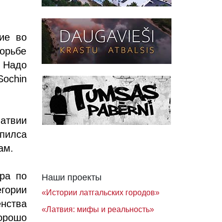
ие во
орьбе
. Надо
ochin
Латвии
пилса
ам.
ра по
Наши проекты
егории
«Истории латгальских городов»
нства
«Латвия: мифы и реальность»
орошо