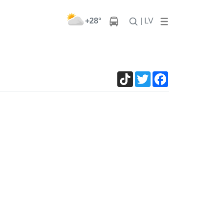
+28°
| LV
TikTok
Twitter
Facebook