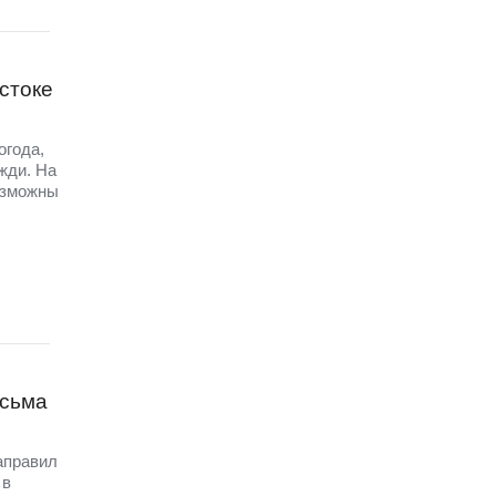
стоке
огода,
жди. На
озможны
исьма
аправил
 в