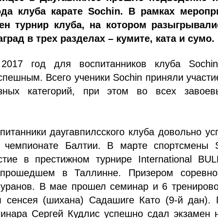
да клуба карате Sochin. В рамках меропр
ен турнир клуба, на котором разыгрывали
град в трех разделах – кумите, ката и сумо.
2017 год для воспитанников клуба Sochi
спешным. Всего ученики Sochin приняли участи
зных категорий, при этом во всех завоев
питанники даугавпилсского клуба довольно у
 чемпионате Балтии. В марте спортсмены S
стие в престижном турнире International BU
 прошедшем в Таллинне. Призером соревно
Куранов. В мае прошел семинар и 6 трениров
м сенсея (шихана) Садашиге Като (9-й дан).
минара Сергей Кудлис успешно сдал экзамен 