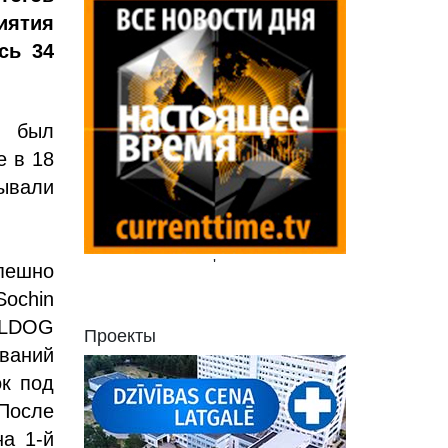
иятия
сь 34
n был
е в 18
ывали
'
спешно
ochin
LLDOG
Проекты
ваний
ок под
 После
на 1-й