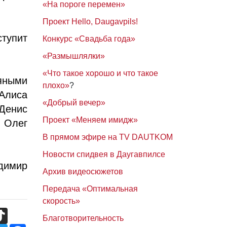
«На пороге перемен»
Проект Hello, Daugavpils!
ступит
Конкурс «Свадьба года»
«Размышлялки»
«Что такое хорошо и что такое
яными
плохо»
?
 Алиса
«Добрый вечер»
Денис
Проект «Меняем имидж»
и Олег
В прямом эфире на TV DAUTKOM
Новости спидвея в Даугавпилсе
димир
Архив видеосюжетов
Передача «Оптимальная
скорость»
TikTok
Благотворительность