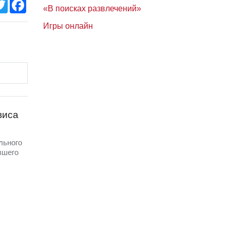
Twitter
Facebook
«В поисках развлечений»
Игры онлайн
виса
льного
вшего