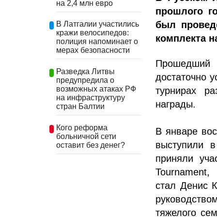
на 2,4 млн евро
прошлого го
был провед
В Латгалии участились
кражи велосипедов:
комплекта на
полиция напоминает о
мерах безопасности
Прошедший 
Разведка Литвы
достаточно у
предупредила о
возможных атаках РФ
турнирах ра
на инфраструктуру
награды.
стран Балтии
Кого реформа
В январе вос
больничной сети
выступили в
оставит без денег?
приняли уча
Tournament,
стал Денис 
руководство
тяжелого се