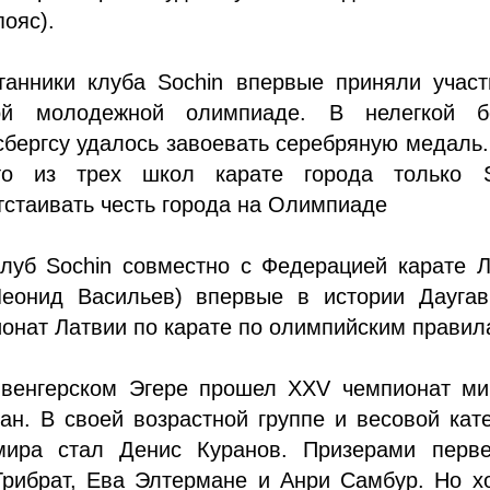
пояс).
танники клуба Sochin впервые приняли участ
кой молодежной олимпиаде. В нелегкой б
бергсу удалось завоевать серебряную медаль
что из трех школ карате города только S
тстаивать честь города на Олимпиаде
клуб Sochin совместно с Федерацией карате 
Леонид Васильев) впервые в истории Даугав
онат Латвии по карате по олимпийским правил
 венгерском Эгере прошел XXV чемпионат ми
ан. В своей возрастной группе и весовой кат
ира стал Денис Куранов. Призерами перве
Трибрат, Ева Элтермане и Анри Самбур. Но х