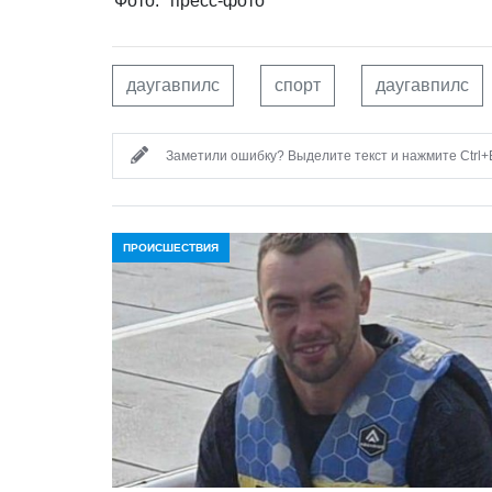
Фото:
пресс-фото
даугавпилс
спорт
даугавпилс
Заметили ошибку? Выделите текст и нажмите Ctrl+E
ПРОИСШЕСТВИЯ