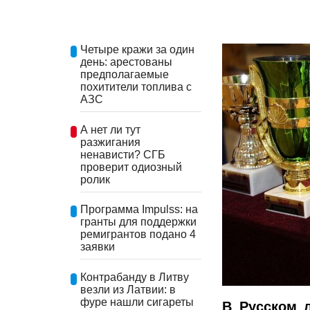
Четыре кражи за один
день: арестованы
предполагаемые
похитители топлива с
АЗС
А нет ли тут
разжигания
ненависти? СГБ
проверит одиозный
ролик
Программа Impulss: на
гранты для поддержки
ремигрантов подано 4
заявки
Контрабанду в Литву
везли из Латвии: в
фуре нашли сигареты
В Русском 