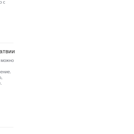
о с
Латвии
а можно
ение.
ю,
.