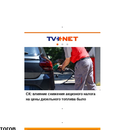
'
'
'
тогов