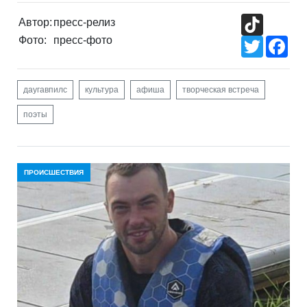
TikTok
Автор:
пресс-релиз
Фото:
пресс-фото
Twitter
Fac
даугавпилс
культура
афиша
творческая встреча
поэты
ПРОИСШЕСТВИЯ