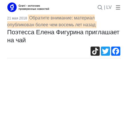
| LV
Обратите внимание: материал
21 мая 2018
опубликован более чем восемь лет назад
Поэтесса Елена Фигурина приглашает
на чай
TikTok
Twitter
Fac