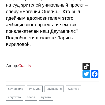
на суд зрителей уникальный проект –
оперу «Евгений Онегин». Кто был
идейным вдохновителем этого
амбициозного проекта и чем так
привлекателен наш Даугавпилс?
Подробности в сюжете Ларисы
Кириловой.
TikTok
Автор:
Grani.lv
Twitter
Fac
даугавпилс
культура
даугавпилс
культура
искусство
опера
музыка