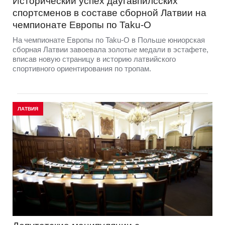
Исторический успех даугавпилсских
спортсменов в составе сборной Латвии на
чемпионате Европы по Taku-O
На чемпионате Европы по Taku-O в Польше юниорская
сборная Латвии завоевала золотые медали в эстафете,
вписав новую страницу в историю латвийского
спортивного ориентирования по тропам.
ЛАТВИЯ