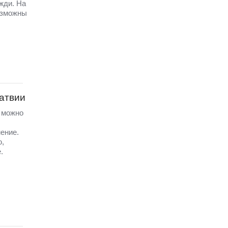
жди. На
озможны
Латвии
а можно
ение.
ю,
.