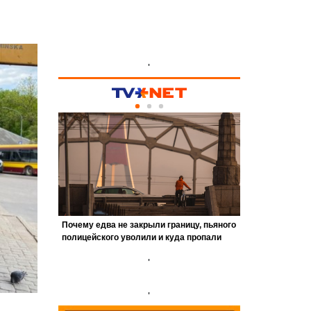
'
'
'