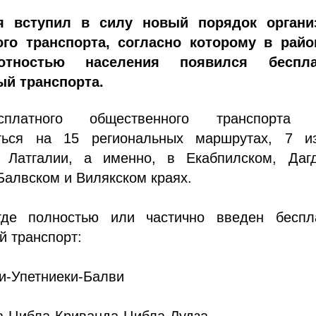
я вступил в силу новый порядок органи
го транспорта, согласно которому в райо
отностью населения появился беспл
й транспорта.
сплатного общественного транспорта 
яться на 15 региональных маршрутах, 7 и
 Латгалии, а именно, в Екабпилском, Дагд
Балвском и Вилякском краях.
где полностью или частично введен беспл
й транспорт:
и-Упетниеки-Балви
а-Цибла-Криванда-Цибла-Лудза