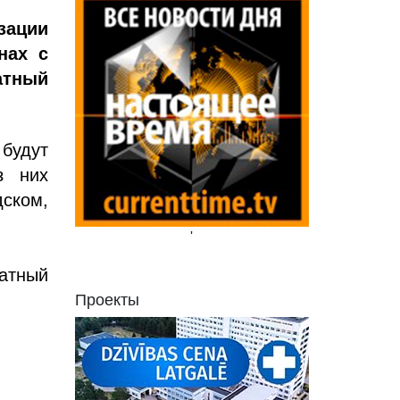
зации
нах с
атный
будут
з них
ском,
'
атный
Проекты