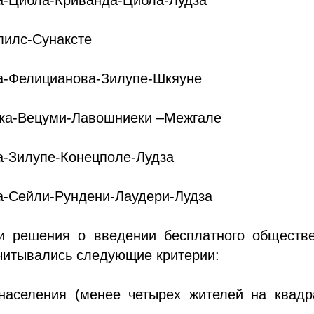
пилс-Сунаксте
а-Фелицианова-Зилупе-Шкяуне
ка-Вецуми-Лавошниеки –Межгале
-Зилупе-Конецполе-Лудза
-Сейли-Рундени-Лаудери-Лудза
и решения о введении бесплатного обществе
читывались следующие критерии:
 населения (менее четырех жителей на квадр