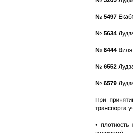
№ 5497
Екаб
№ 5634
Лудз
№ 6444
Виля
№ 6552
Лудза
№ 6579
Лудза
При приняти
транспорта у
• плотность
километр),