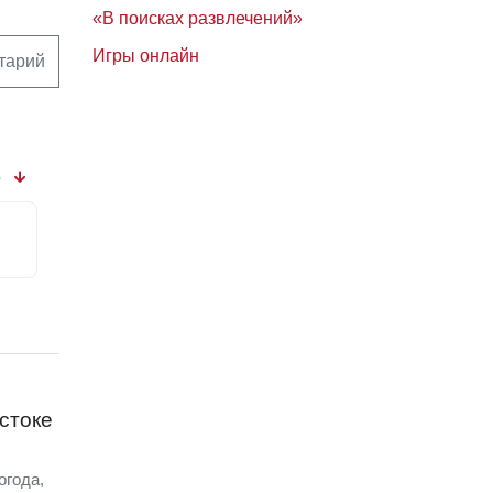
«В поисках развлечений»
Игры онлайн
тарий
3
стоке
огода,