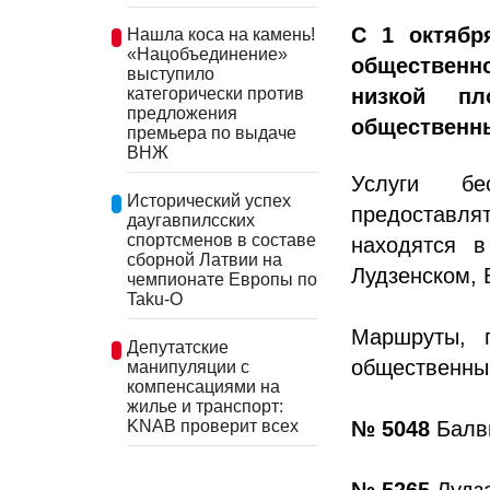
С 1 октябр
Нашла коса на камень!
«Нацобъединение»
общественно
выступило
низкой пл
категорически против
предложения
общественны
премьера по выдаче
ВНЖ
Услуги бе
Исторический успех
предоставл
даугавпилсских
спортсменов в составе
находятся в
сборной Латвии на
Лудзенском, 
чемпионате Европы по
Taku-O
Маршруты, 
Депутатские
общественны
манипуляции с
компенсациями на
жилье и транспорт:
KNAB проверит всех
№ 5048
Балв
№ 5265
Лудз