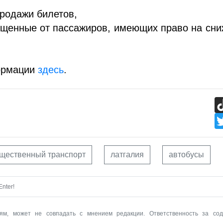
продажи билетов,
ущенные от пассажиров, имеющих право на сн
ормации
здесь
.
щественный транспорт
латгалия
автобусы
nter!
ям, может не совпадать с мнением редакции. Ответственность за со