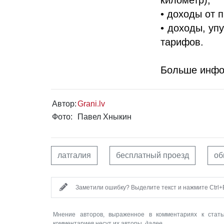
• доходы от 
• доходы, уп
тарифов.
Больше инф
Автор:
Grani.lv
Фото:
Павел Хныкин
латгалия
бесплатный проезд
об
Заметили ошибку? Выделите текст и нажмите Ctrl+E
Мнение авторов, выраженное в комментариях к стать
комментариев несут их авторы.
далее