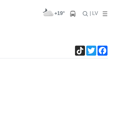
+19°
| LV
TikTok
Twitter
Facebook