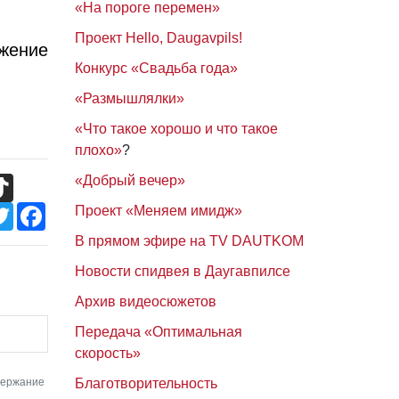
«На пороге перемен»
Проект Hello, Daugavpils!
ижение
Конкурс «Свадьба года»
«Размышлялки»
«Что такое хорошо и что такое
плохо»
?
TikTok
«Добрый вечер»
Twitter
Facebook
Проект «Меняем имидж»
В прямом эфире на TV DAUTKOM
Новости спидвея в Даугавпилсе
Архив видеосюжетов
Передача «Оптимальная
скорость»
держание
Благотворительность