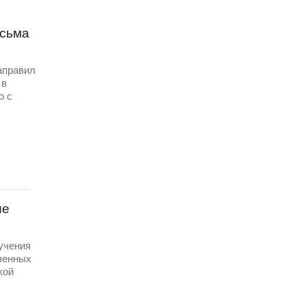
исьма
аправил
 в
о с
ые
 учения
ченных
кой