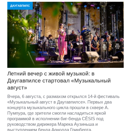
ДАУГАВПИЛС
Летний вечер с живой музыкой: в
Даугавпилсе стартовал «Музыкальный
август»
Вчера, 6 августа, с размахом открылся 14-й фестиваль
«Музыкальный август в Даугавпилсе». Первых два
концерта музыкального цикла прошли в сквере А.
Пумпура, где зрители смогли насладиться яркой
программой в исполнении биг-бенда CĒSIS под
руководством дирижера Марека Аузиньша и
выступлением бенда Арнолда Гринберта.