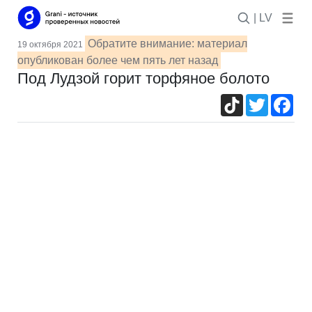
| LV
Обратите внимание: материал
19 октября 2021
опубликован более чем пять лет назад
Под Лудзой горит торфяное болото
TikTok
Twitter
Fac