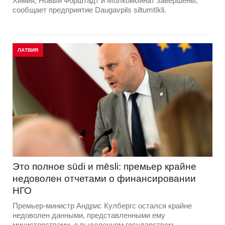
Химия, Новый Форштадт и Молкомбинат завершены,
сообщает предприятие Daugavpils siltumtīkli.
ЛАТВИЯ
Это полное sūdi и mēsli: премьер крайне
недоволен отчетами о финансировании
НГО
Премьер-министр Андрис Кулбергс остался крайне
недоволен данными, представленными ему
министерствами, о выделенном государством