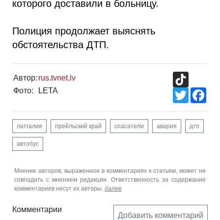
которого доставили в больницу.
Полиция продолжает выяснять
обстоятельства ДТП.
TikTok
Автор:
rus.tvnet.lv
Фото:
LETA
Twitter
Fac
латгалия
прейльский край
спасатели
авария
дтп
автобус
Мнение авторов, выраженное в комментариях к статьям, может не
совпадать с мнением редакции. Ответственность за содержание
комментариев несут их авторы.
далее
Комментарии
Добавить комментарий