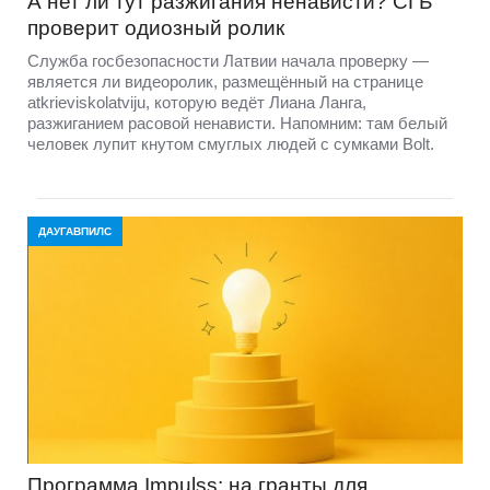
А нет ли тут разжигания ненависти? СГБ
проверит одиозный ролик
Служба госбезопасности Латвии начала проверку —
является ли видеоролик, размещённый на странице
atkrieviskolatviju, которую ведёт Лиана Ланга,
разжиганием расовой ненависти. Напомним: там белый
человек лупит кнутом смуглых людей с сумками Bolt.
ДАУГАВПИЛС
Программа Impulss: на гранты для