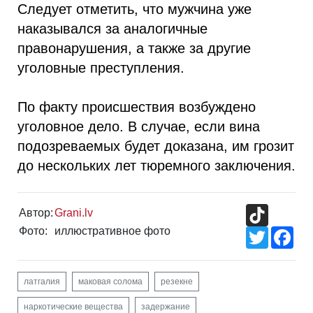
Следует отметить, что мужчина уже
наказывался за аналогичные
правонарушения, а также за другие
уголовные преступления.
По факту происшествия возбуждено
уголовное дело. В случае, если вина
подозреваемых будет доказана, им грозит
до нескольких лет тюремного заключения.
TikTok
Автор:
Grani.lv
Фото:
иллюстративное фото
Twitter
Fac
латгалия
маковая солома
резекне
наркотические вещества
задержание