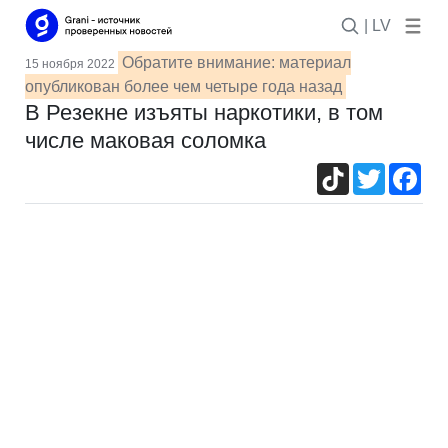
| LV
Обратите внимание: материал
15 ноября 2022
опубликован более чем четыре года назад
В Резекне изъяты наркотики, в том
числе маковая соломка
TikTok
Twitter
Fac