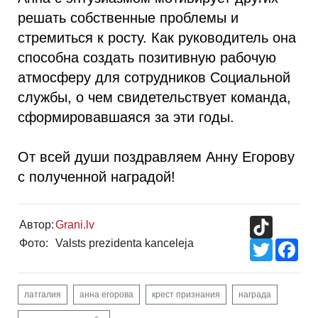
решать собственные проблемы и
стремиться к росту. Как руководитель она
способна создать позитивную рабочую
атмосферу для сотрудников Социальной
службы, о чем свидетельствует команда,
сформировавшаяся за эти годы.
От всей души поздравляем Анну Егорову
с полученной наградой!
TikTok
Автор:
Grani.lv
Фото:
Valsts prezidenta kanceleja
Twitter
Fac
латгалия
анна егорова
крест признания
награда