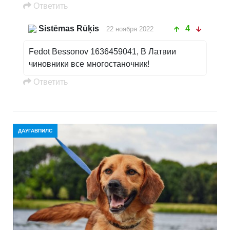
Oтветить
Sistēmas Rūķis
4
22 ноября 2022
Fedot Bessonov 1636459041, В Латвии
чиновники все многостаночник!
Oтветить
ДАУГАВПИЛС