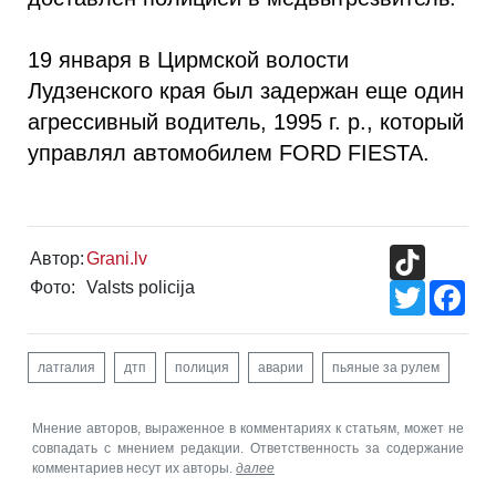
19 января в Цирмской волости
Лудзенского края был задержан еще один
агрессивный водитель, 1995 г. р., который
управлял автомобилем FORD FIESTA.
TikTok
Автор:
Grani.lv
Фото:
Valsts policija
Twitter
Fac
латгалия
дтп
полиция
аварии
пьяные за рулем
Мнение авторов, выраженное в комментариях к статьям, может не
совпадать с мнением редакции. Ответственность за содержание
комментариев несут их авторы.
далее