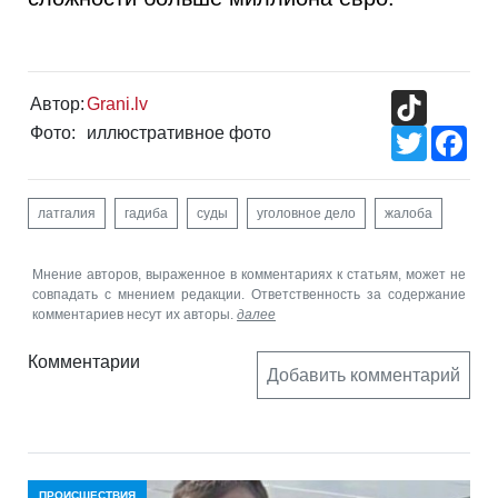
TikTok
Автор:
Grani.lv
Фото:
иллюстративное фото
Twitter
Fac
латгалия
гадиба
суды
уголовное дело
жалоба
Мнение авторов, выраженное в комментариях к статьям, может не
совпадать с мнением редакции. Ответственность за содержание
комментариев несут их авторы.
далее
Комментарии
Добавить комментарий
ПРОИСШЕСТВИЯ