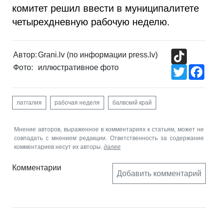
комитет решил ввести в муниципалитете
четырехдневную рабочую неделю.
TikTok
Автор:
Grani.lv (по информации press.lv)
Фото:
иллюстративное фото
Twitter
Fac
латгалия
рабочая неделя
балвский край
Мнение авторов, выраженное в комментариях к статьям, может не
совпадать с мнением редакции. Ответственность за содержание
комментариев несут их авторы.
далее
Комментарии
Добавить комментарий