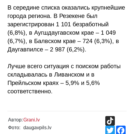
В середине списка оказались крупнейшие
города региона. В Резекене был
зарегистрирован 1 101 безработный
(6,8%), в Аугшдаугавском крае – 1 049
(6,7%), в Балвском крае – 724 (6,3%), в
Даугавпилсе – 2 987 (6,2%).
Лучше всего ситуация с поиском работы
складывалась в Ливанском и в
Прейльском краях – 5,9% и 5,6%
соответственно.
TikTok
Автор:
Grani.lv
Фото:
daugavpils.lv
Twitter
Fac