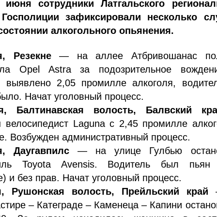
 июня сотрудники Латгальского регионал
 Госполиции зафиксировали несколько сл
состоянии алкогольного опьянения.
, Резекне
— на аллее Атбривошанас по
ила Opel Astra за подозрительное вожден
я выявлено 2,05 промилле алкоголя, водител
было. Начат уголовный процесс.
я, Балтинавская волость, Балвский кр
 велосипедист Laguna с 2,45 промилле алко
е. Возбужден административный процесс.
, Даугавпилс
— на улице Гулбью остан
иль Toyota Avensis. Водитель был пьян 
) и без прав. Начат уголовный процесс.
, Рушонская волость, Прейльский край
—
стире – Категраде – Каменеца – Капини остан