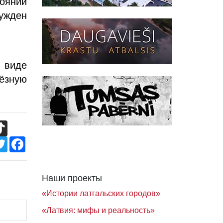
оянии
бужден
м виде
ёзную
TikTok
Twitter
Facebook
Наши проекты
«Истории латгальских городов»
«Латвия: мифы и реальность»