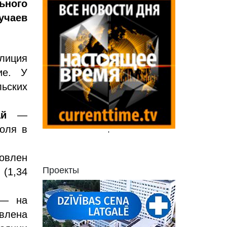
ьного
учаев
лиция
ие. У
ьских
ай
—
голя в
'
овлен
Проекты
(1,34
 на
овлена