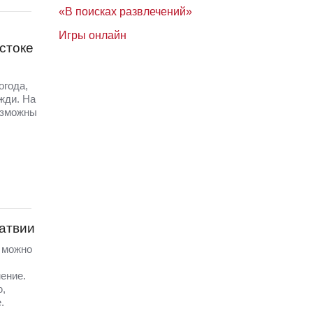
«В поисках развлечений»
Игры онлайн
стоке
огода,
жди. На
озможны
Латвии
а можно
ение.
ю,
.