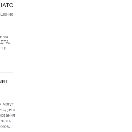
 НАТО
ешение
щены
LETA,
стр
вит
х могут
и сдачи
зования
елать
огов.