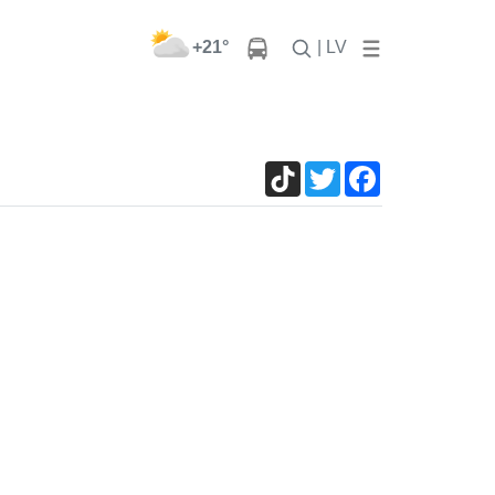
+21°
| LV
TikTok
Twitter
Facebook