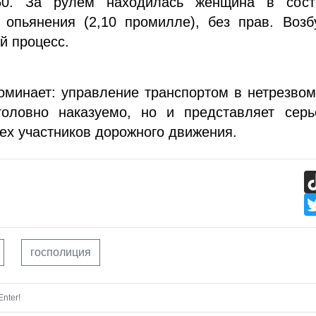
60. За рулем находилась женщина в сост
 опьянения (2,10 промилле), без прав. Воз
й процесс.
оминает: управление транспортом в нетрезво
головно наказуемо, но и представляет серь
сех участников дорожного движения.
госполиция
nter!