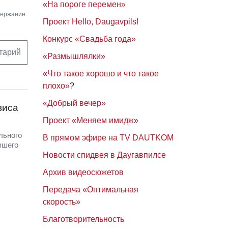
«На пороге перемен»
держание
Проект Hello, Daugavpils!
Конкурс «Свадьба года»
тарий
«Размышлялки»
«Что такое хорошо и что такое
плохо»
?
«Добрый вечер»
виса
Проект «Меняем имидж»
льного
В прямом эфире на TV DAUTKOM
вшего
Новости спидвея в Даугавпилсе
Архив видеосюжетов
Передача «Оптимальная
скорость»
Благотворительность