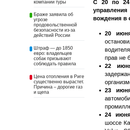
С 20 по 24
компании туры
управления
Браже заявила об
вождения в 
угрозе
продовольственной
безопасности из-за
20 июня
действий России
останов
Штраф — до 1850
водител
евро: владельцев
прав не 
собак призывают
соблюдать правила
22 июн
задержан
Цена отопления в Риге
организм
существенно вырастет.
Причина – дорогие газ
23 июня
и щепа
автомоб
промилле
24 июня
шоссе Ка