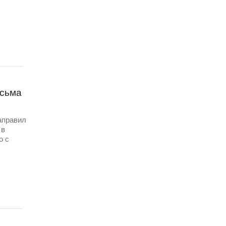
исьма
аправил
 в
о с