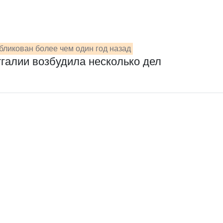
бликован более чем один год назад
тгалии возбудила несколько дел