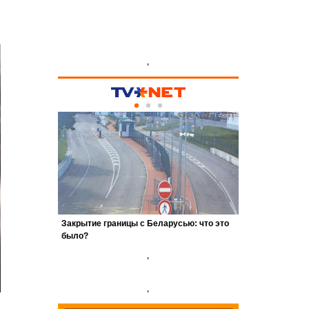
'
'
'