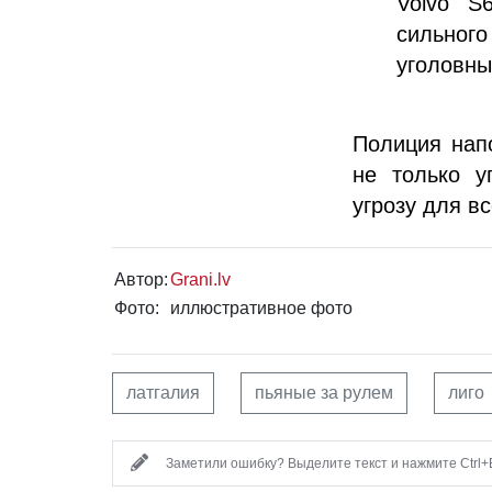
Volvo S
сильного
уголовны
Полиция нап
не только у
угрозу для в
Автор:
Grani.lv
Фото:
иллюстративное фото
латгалия
пьяные за рулем
лиго
Заметили ошибку? Выделите текст и нажмите Ctrl+E