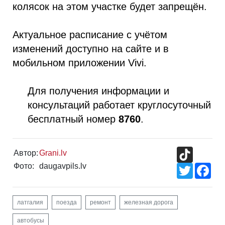
колясок на этом участке будет запрещён.
Актуальное расписание с учётом
изменений доступно на сайте и в
мобильном приложении Vivi.
Для получения информации и
консультаций работает круглосуточный
бесплатный номер
8760
.
TikTok
Автор:
Grani.lv
Фото:
daugavpils.lv
Twitter
Fac
латгалия
поезда
ремонт
железная дорога
автобусы