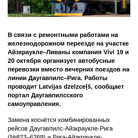
В связи с ремонтными работами на
железнодорожном переезде на участке
Айзкраукле–Ливаны компания Vivi 19 и
20 октября организует автобусные
перевозки вместо вечерних поездов на
линии Даугавпилс–Рига. Работы
проводит Latvijas dzelzceļš, сообщает
портал Даугавпилсского
самоуправления.
Замена коснётся комбинированных
рейсов Даугавпилс-Айзкраукле-Рига
(№823–6269) и Рига-Айзкраукле-