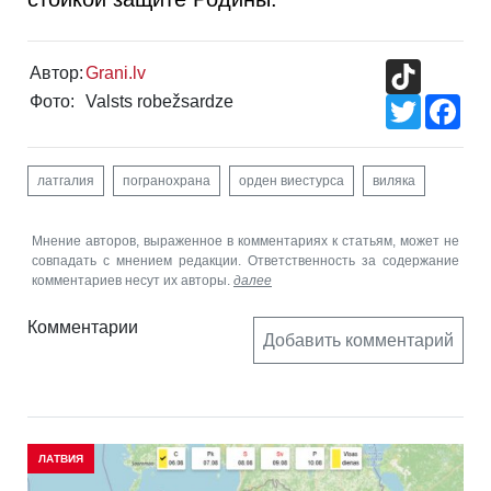
TikTok
Автор:
Grani.lv
Фото:
Valsts robežsardze
Twitter
Fac
латгалия
погранохрана
орден виестурса
виляка
Мнение авторов, выраженное в комментариях к статьям, может не
совпадать с мнением редакции. Ответственность за содержание
комментариев несут их авторы.
далее
Комментарии
Добавить комментарий
ЛАТВИЯ