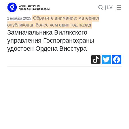
| LV
Обратите внимание: материал
2 ноября 2025
опубликован более чем один год назад
Замначальника Вилякского
управления Госпогранохраны
удостоен Ордена Виеcтура
TikTok
Twitter
Fac