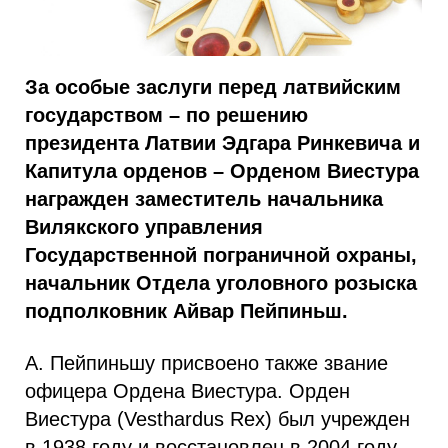
За особые заслуги перед латвийским
государством – по решению
президента Латвии Эдгара Ринкевича и
Капитула орденов – Орденом Виестура
награжден заместитель начальника
Вилякского управления
Государственной пограничной охраны,
начальник Отдела уголовного розыска
подполковник Айвар Пейпиньш.
А. Пейпиньшу присвоено также звание
офицера Ордена Виестура. Орден
Виестура (Vesthardus Rex) был учрежден
в 1938 году и восстановлен в 2004 году