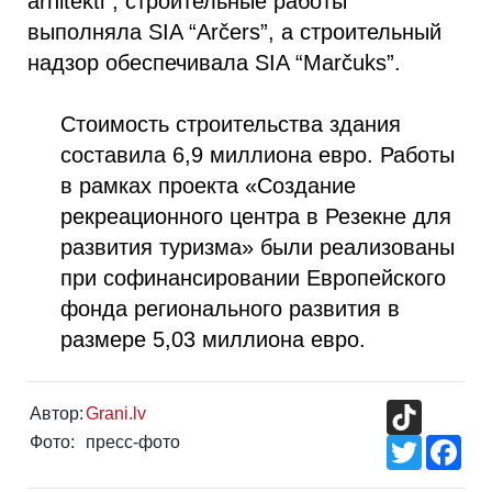
arhitekti”, строительные работы
выполняла SIA “Arčers”, а строительный
надзор обеспечивала SIA “Marčuks”.
Стоимость строительства здания
составила 6,9 миллиона евро. Работы
в рамках проекта «Создание
рекреационного центра в Резекне для
развития туризма» были реализованы
при софинансировании Европейского
фонда регионального развития в
размере 5,03 миллиона евро.
TikTok
Автор:
Grani.lv
Фото:
пресс-фото
Twitter
Fac