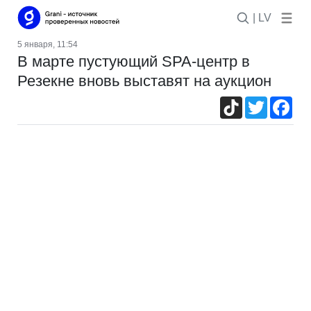
| LV
5 января, 11:54
В марте пустующий SPA-центр в
Резекне вновь выставят на аукцион
TikTok
Twitter
Fac