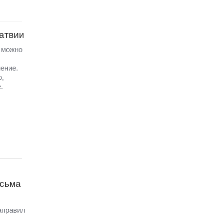
Латвии
а можно
ение.
ю,
.
исьма
аправил