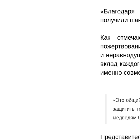
«Благодаря
получили шан
Как отмеча
пожертвован
и неравнодуш
вклад каждог
именно совме
«Это общий
защитить т
медведям б
Представител