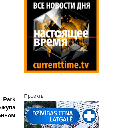
'
Проекты
 Park
ыкупа
нном