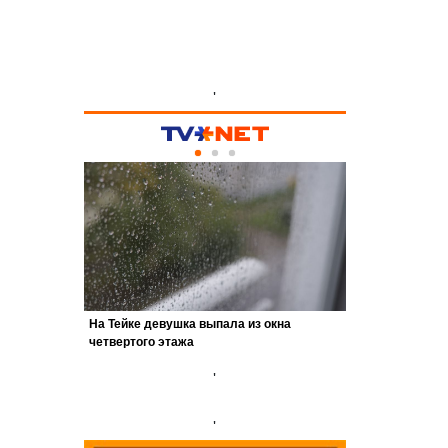
'
'
'