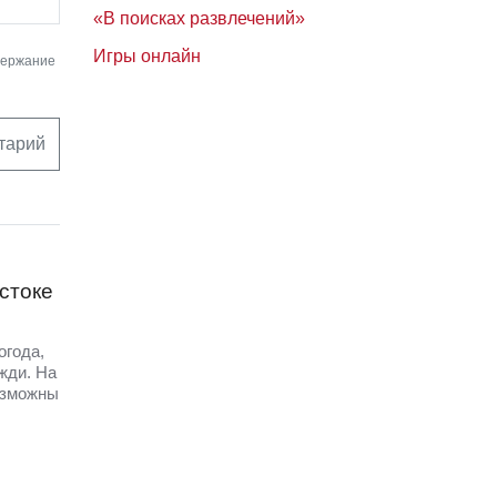
«В поисках развлечений»
Игры онлайн
держание
тарий
стоке
огода,
жди. На
озможны