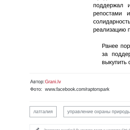
поддержал и
репостами 
солидарност
реализацию п
Ранее пор
за подде
выкупить 
Автор:
Grani.lv
Фото:
www.facebook.com/raptorspark
латгалия
управление охраны природ