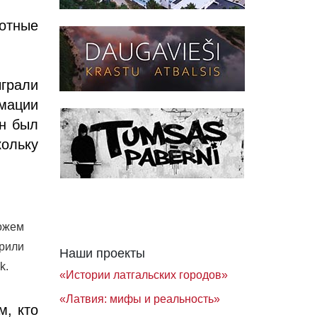
отные
грали
мации
ен был
кольку
можем
арили
Наши проекты
k.
«Истории латгальских городов»
«Латвия: мифы и реальность»
м, кто