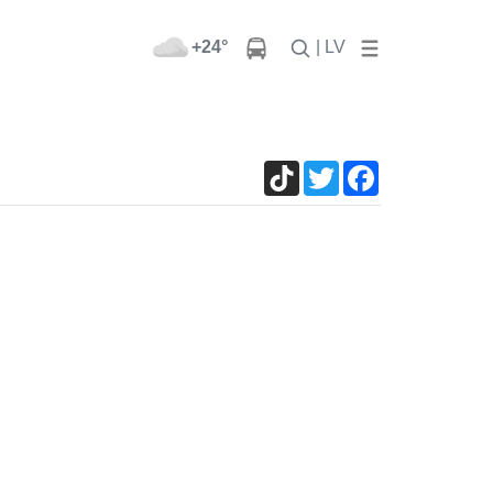
+24°
| LV
TikTok
Twitter
Facebook