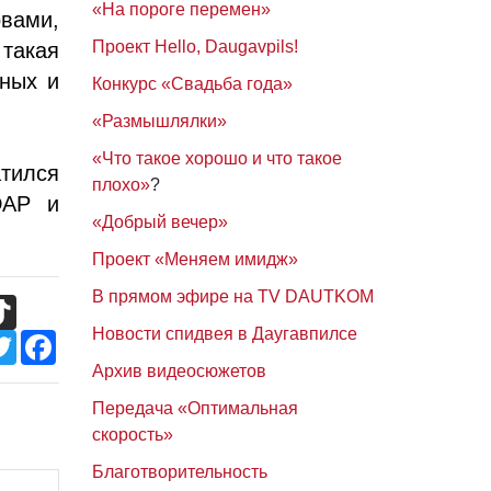
«На пороге перемен»
вами,
Проект Hello, Daugavpils!
такая
ных и
Конкурс «Свадьба года»
«Размышлялки»
«Что такое хорошо и что такое
атился
плохо»
?
DAP и
«Добрый вечер»
Проект «Меняем имидж»
В прямом эфире на TV DAUTKOM
TikTok
Новости спидвея в Даугавпилсе
Twitter
Facebook
Архив видеосюжетов
Передача «Оптимальная
скорость»
Благотворительность