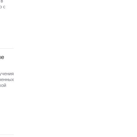
 в
о с
ые
 учения
ченных
кой