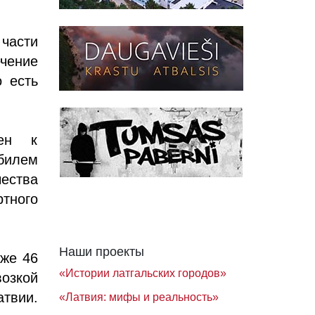
 части
чение
о есть
чен к
билем
ества
тного
Наши проекты
уже 46
«Истории латгальских городов»
озкой
атвии.
«Латвия: мифы и реальность»