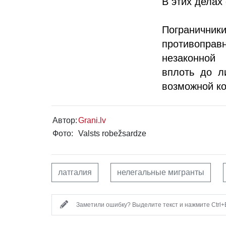
В этих делах
Погранични
противоправн
незаконной
вплоть до л
возможной к
Автор:
Grani.lv
Фото:
Valsts robežsardze
латгалия
нелегальные мигранты
Заметили ошибку? Выделите текст и нажмите Ctrl+E