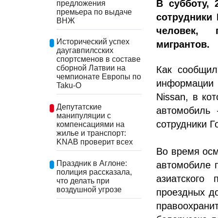
В субботу, 
предложения
премьера по выдаче
сотрудники 
ВНЖ
человек, 
Исторический успех
мигрантов.
даугавпилсских
спортсменов в составе
сборной Латвии на
Как сообщил
чемпионате Европы по
информации 
Taku-O
Nissan, в ко
Депутатские
автомобиль
манипуляции с
сотрудники Г
компенсациями на
жилье и транспорт:
KNAB проверит всех
Во время осм
Праздник в Аглоне:
автомобиле 
полиция рассказала,
азиатского
что делать при
воздушной угрозе
проездных до
правоохран