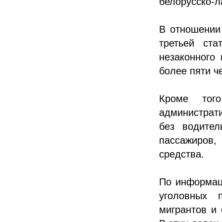
белорусско-л
В отношении
третьей ста
незаконного
более пяти ч
Кроме тог
администрат
без водител
пассажиров
средства.
По информац
уголовных 
мигрантов и