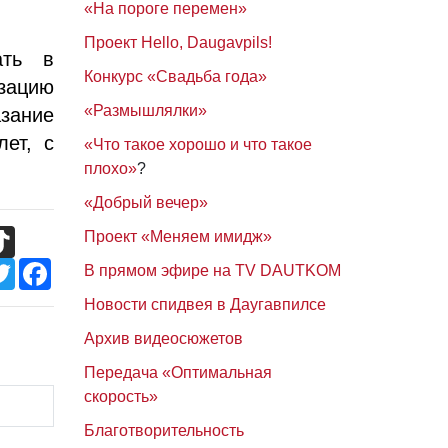
«На пороге перемен»
Проект Hello, Daugavpils!
ать в
Конкурс «Свадьба года»
изацию
«Размышлялки»
зание
ет, с
«Что такое хорошо и что такое
плохо»
?
«Добрый вечер»
TikTok
Проект «Меняем имидж»
Twitter
Facebook
В прямом эфире на TV DAUTKOM
Новости спидвея в Даугавпилсе
Архив видеосюжетов
Передача «Оптимальная
скорость»
Благотворительность