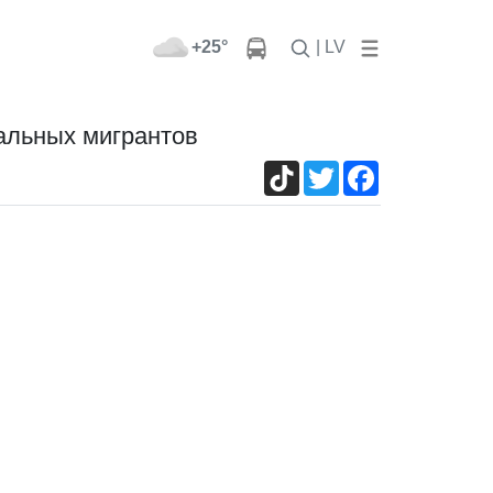
+25°
| LV
альных мигрантов
TikTok
Twitter
Facebook