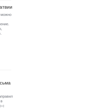
Латвии
а можно
ение.
ю,
.
исьма
аправил
 в
о с