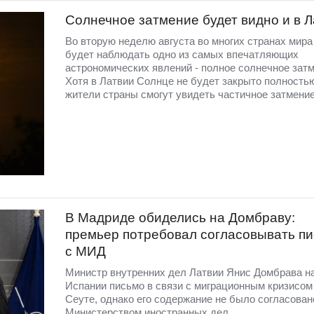
Солнечное затмение будет видно и в 
Во вторую неделю августа во многих странах мир
будет наблюдать одно из самых впечатляющих
астрономических явлений - полное солнечное затм
Хотя в Латвии Солнце не будет закрыто полность
жители страны смогут увидеть частичное затмение
В Мадриде обиделись на Домбраву:
премьер потребовал согласовывать п
с МИД
Министр внутренних дел Латвии Янис Домбрава н
Испании письмо в связи с миграционным кризисом
Сеуте, однако его содержание не было согласован
Министерством иностранных дел.