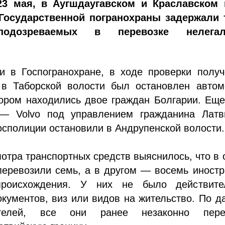
23 мая, в Аугшдаугавском и Краславском 
Государственной погранохраны задержали 
подозреваемых в перевозке нелегал
и в Госпогранохране, в ходе проверки получ
в Таборской волости был остановлен автом
тором находились двое граждан Болгарии. Ещ
 — Volvo под управлением гражданина Лат
осполиции остановили в Андрупенской волости.
отра транспортных средств выяснилось, что в
перевозили семь, а в другом — восемь иност
 происхождения. У них не было действите
кументов, виз или видов на жительство. По 
ителей, все они ранее незаконно пере