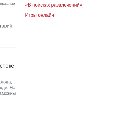
держание
«В поисках развлечений»
Игры онлайн
тарий
стоке
огода,
жди. На
озможны