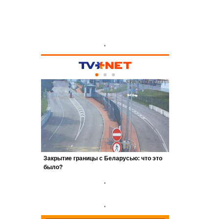
'
'
'