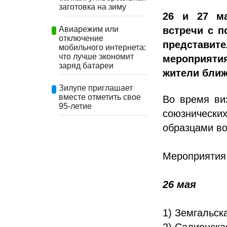
заготовка на зиму
26 и 27 ма
встречи с 
Авиарежим или
отключение
представи
мобильного интернета:
что лучше экономит
мероприятия
заряд батареи
жители ближ
Зилупе приглашает
вместе отметить свое
Во время ви
95-летие
союзнически
образцами во
Мероприятия 
26 мая
1) Земгальска
2) Салиенская