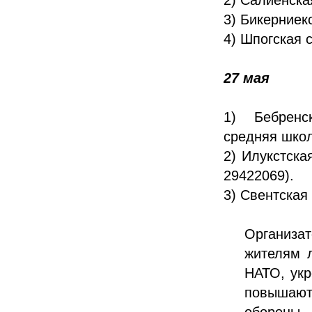
3) Бикерниекс
4) Шпогская с
27 мая
1) Бебренс
средняя школа
2) Илукстска
29422069).
3) Свентская 
Организа
жителям 
НАТО, укр
повышают
обороны.