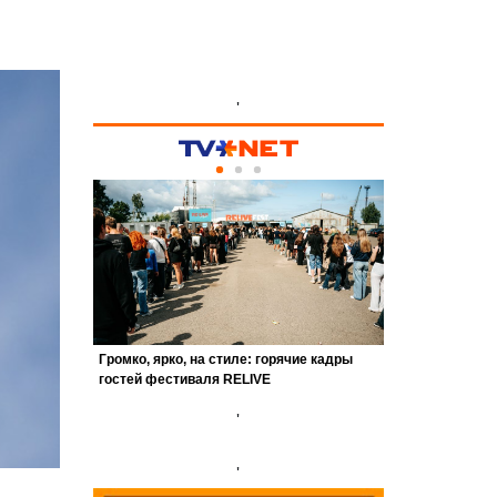
'
'
'