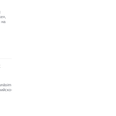
х
ке»,
 на
х
unāsim
вийско-