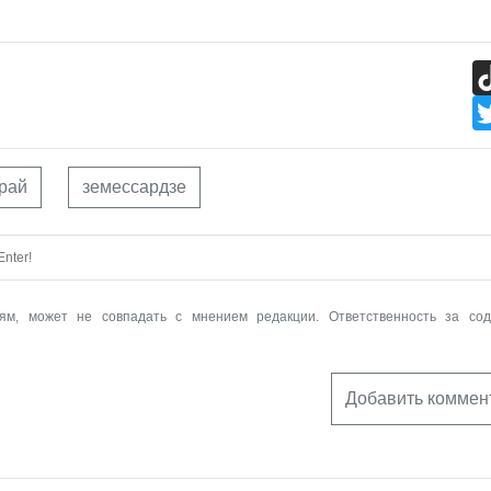
край
земессардзе
nter!
ям, может не совпадать с мнением редакции. Ответственность за со
Добавить коммен