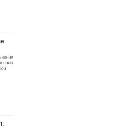
ые
 учения
ченных
кой
П: