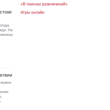
«В поисках развлечений»
стоке
Игры онлайн
огода,
жди. На
озможны
Латвии
а можно
ение.
ю,
.