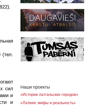
822).
льная
 (тел.
огают
Наши проекты
х сил
«Истории латгальских городов»
вами и
сти и
«Латвия: мифы и реальность»