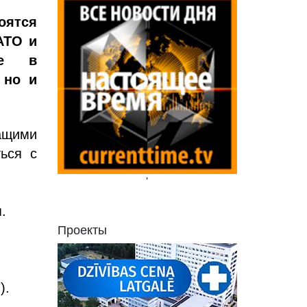
оятся
АТО и
ие в
 но и
ащими
ься с
'
.
Проекты
).
.