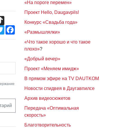
«На пороге перемен»
Проект Hello, Daugavpils!
TikTok
Конкурс «Свадьба года»
Twitter
Facebook
«Размышлялки»
«Что такое хорошо и что такое
плохо»
?
«Добрый вечер»
Проект «Меняем имидж»
В прямом эфире на TV DAUTKOM
держание
Новости спидвея в Даугавпилсе
Архив видеосюжетов
тарий
Передача «Оптимальная
скорость»
Благотворительность