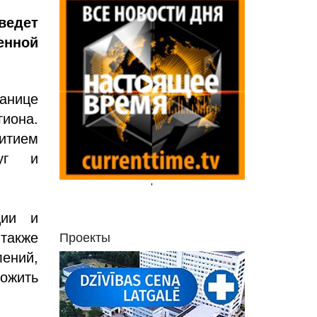
ведет
енной
анице
гиона.
витием
луг и
'
ции и
также
Проекты
ений,
ожить