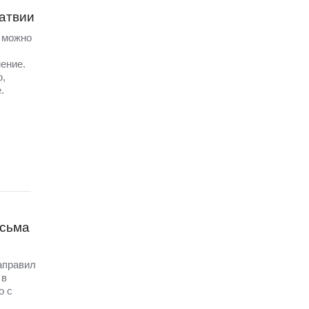
Латвии
а можно
ение.
ю,
.
исьма
аправил
 в
о с