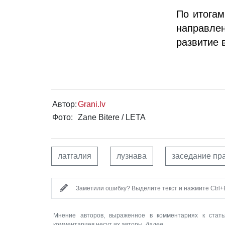
По итогам
направле
развитие 
Автор:
Grani.lv
Фото:
Zane Bitere / LETA
латгалия
лузнава
заседание пр
Заметили ошибку? Выделите текст и нажмите Ctrl+E
Мнение авторов, выраженное в комментариях к стать
комментариев несут их авторы.
далее