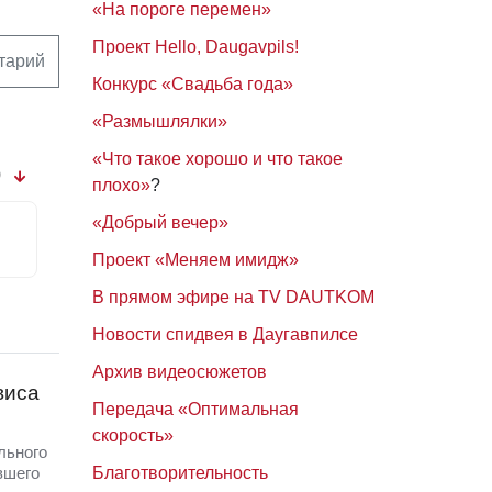
«На пороге перемен»
Проект Hello, Daugavpils!
тарий
Конкурс «Свадьба года»
«Размышлялки»
«Что такое хорошо и что такое
0
плохо»
?
«Добрый вечер»
Проект «Меняем имидж»
В прямом эфире на TV DAUTKOM
Новости спидвея в Даугавпилсе
Архив видеосюжетов
виса
Передача «Оптимальная
скорость»
льного
Благотворительность
вшего