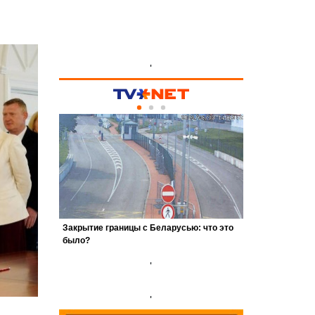
'
'
'