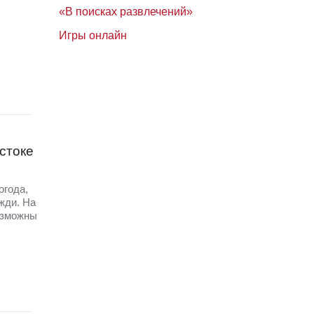
«В поисках развлечений»
Игры онлайн
стоке
огода,
жди. На
озможны