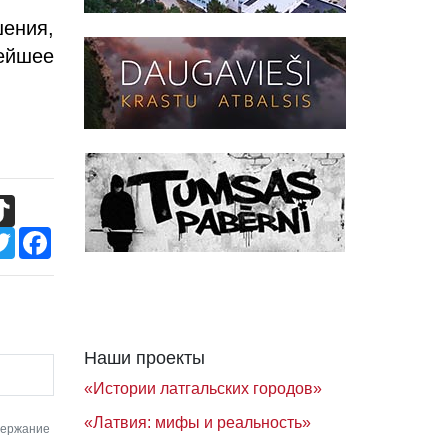
шения,
ейшее
TikTok
Twitter
Facebook
Наши проекты
«Истории латгальских городов»
«Латвия: мифы и реальность»
держание