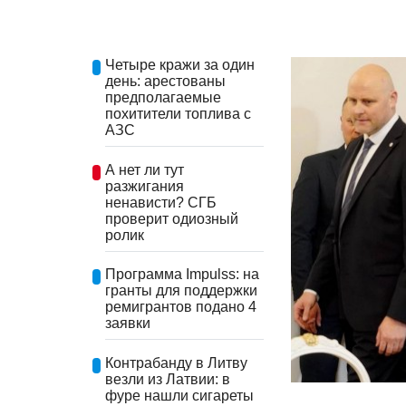
Четыре кражи за один
день: арестованы
предполагаемые
похитители топлива с
АЗС
А нет ли тут
разжигания
ненависти? СГБ
проверит одиозный
ролик
Программа Impulss: на
гранты для поддержки
ремигрантов подано 4
заявки
Контрабанду в Литву
везли из Латвии: в
фуре нашли сигареты