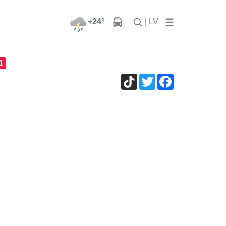
+24°
| LV
1
TikTok
Twitter
Facebook