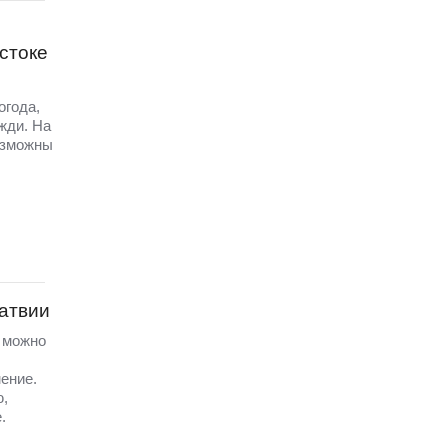
стоке
огода,
жди. На
озможны
Латвии
а можно
ение.
ю,
.