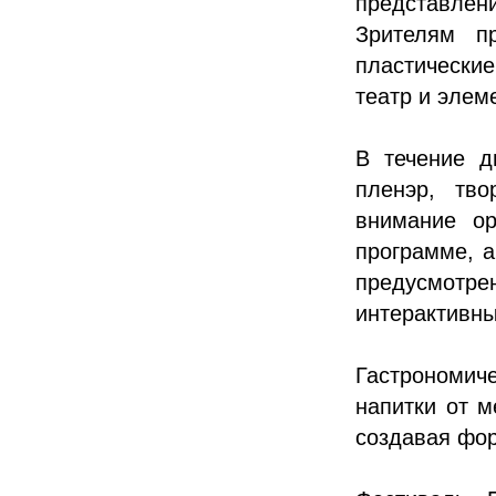
представлен
Зрителям п
пластические
театр и элем
В течение д
пленэр, тво
внимание ор
программе, а
предусмотр
интерактивны
Гастрономи
напитки от м
создавая фор