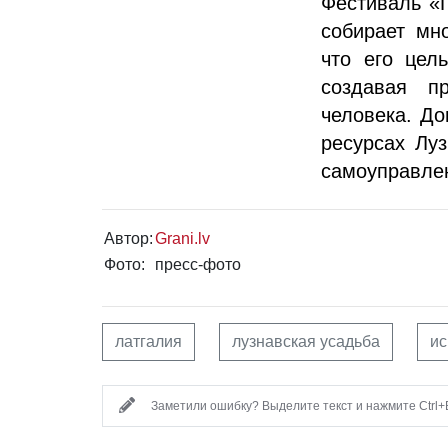
Фестиваль «П
собирает мн
что его цел
создавая п
человека. Д
ресурсах Луз
самоуправле
Автор:
Grani.lv
Фото:
пресс-фото
латгалия
лузнавская усадьба
ис
Заметили ошибку? Выделите текст и нажмите Ctrl+E