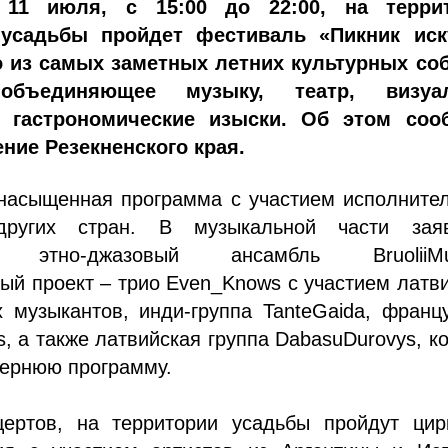
 11 июля, с 15:00 до 22:00, на терри
 усадьбы пройдет фестиваль «Пикник иск
о из самых заметных летних культурных со
 объединяющее музыку, театр, визуа
и гастрономические изыски. Об этом соо
ние Резекненского края.
 насыщенная программа с участием исполните
ругих стран. В музыкальной части зая
ий этно-джазовый ансамбль BruoliiMu
й проект – трио Even_Knows с участием латв
 музыкантов, инди-группа TanteGaida, франц
is, а также латвийская группа DabasuDurovys, к
чернюю программу.
ертов, на территории усадьбы пройдут цир