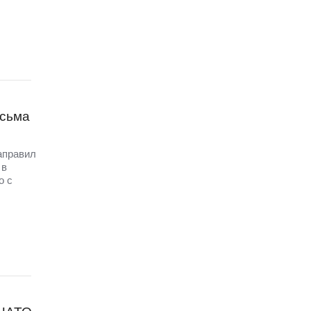
исьма
аправил
 в
о с