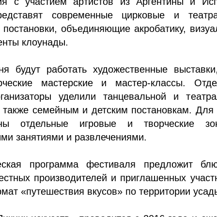
ия с участием артистов из Аргентины и Исп
редставят современные цирковые и театра
 постановки, объединяющие акробатику, визу
енты клоунады.
ня будут работать художественные выставки,
рческие мастерские и мастер-классы. Отде
ганизаторы уделили танцевальной и театра
 также семейным и детским постановкам. Для
ены отдельные игровые и творческие з
ми занятиями и развлечениями.
ческая программа фестиваля предложит бл
естных производителей и приглашенных участ
мат «путешествия вкусов» по территории усад