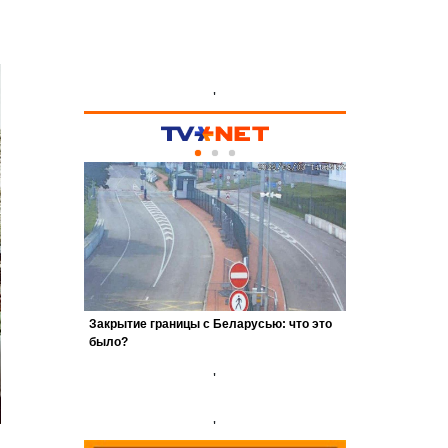
'
'
'