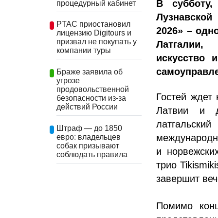
В субботу,
процедурный кабинет
Лузнавской
PTAC приостановил
2026» – одн
лицензию Digitours и
призвал не покупать у
Латгалии,
компании туры
искусство 
самоуправле
Браже заявила об
угрозе
продовольственной
Гостей ждет
безопасности из-за
действий России
Латвии и д
латгальск
Штраф — до 1850
международны
евро: владельцев
собак призывают
и норвежских
соблюдать правила
трио Tikismik
завершит ве
Помимо конц