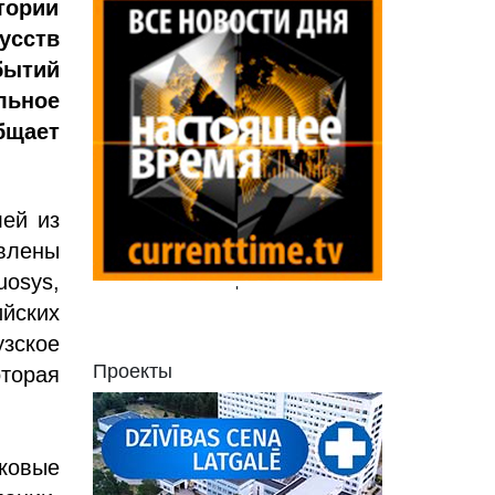
тории
усств
бытий
льное
бщает
лей из
влены
osys,
'
ийских
узское
Проекты
оторая
ковые