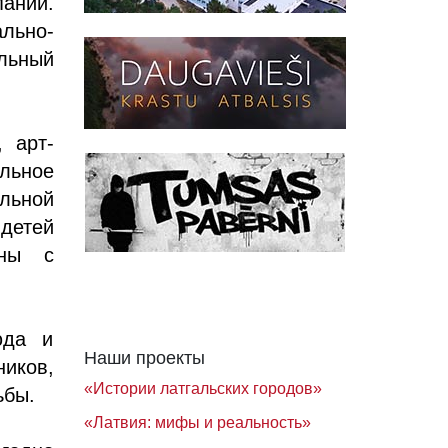
ании.
льно-
альный
 арт-
льное
льной
 детей
оны с
юда и
Наши проекты
ников,
«Истории латгальских городов»
ьбы.
«Латвия: мифы и реальность»