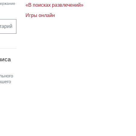
держание
«В поисках развлечений»
Игры онлайн
тарий
виса
льного
вшего