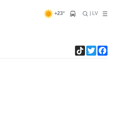
+23°
| LV
TikTok
Twitter
Facebook