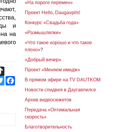
егодно
«На пороге перемен»
ечают,
Проект Hello, Daugavpils!
ства,
Конкурс «Свадьба года»
еды и
«Размышлялки»
пна на
аевого
«Что такое хорошо и что такое
плохо»
?
«Добрый вечер»
TikTok
Проект «Меняем имидж»
Twitter
Facebook
В прямом эфире на TV DAUTKOM
Новости спидвея в Даугавпилсе
Архив видеосюжетов
Передача «Оптимальная
скорость»
Благотворительность