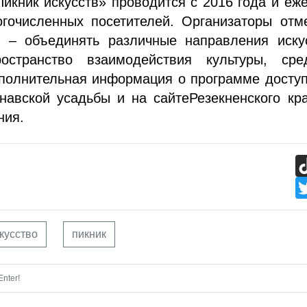
икник искусств» проводится с 2016 года и еж
огочисленных посетителей. Организаторы отм
ь – объединять различные направления искус
ространство взаимодействия культуры, ср
ополнительная информация о программе досту
навской усадьбы и на сайтеРезекненского кр
ния.
кусство
пикник
nter!